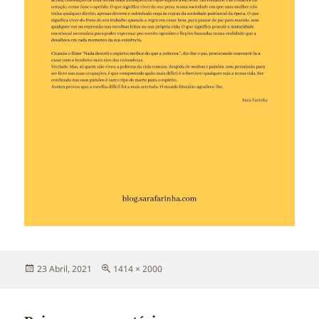
Publicado
Tamanho
23 Abril, 2021
1414 × 2000
a
real