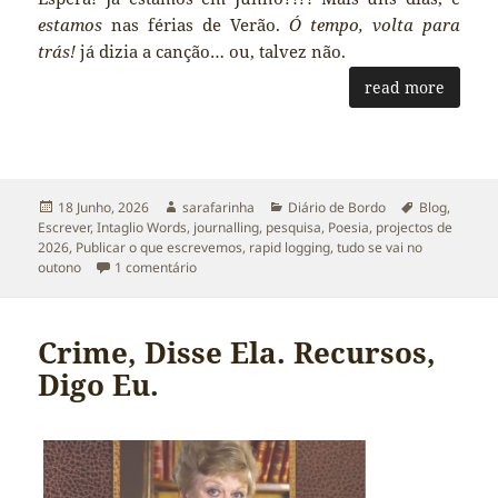
estamos
nas férias de Verão.
Ó tempo, volta para
trás!
já dizia a canção… ou, talvez não.
read more
Publicado
Autor
Categorias
Etiquetas
18 Junho, 2026
sarafarinha
Diário de Bordo
Blog
,
a
Escrever
,
Intaglio Words
,
journalling
,
pesquisa
,
Poesia
,
projectos de
2026
,
Publicar o que escrevemos
,
rapid logging
,
tudo se vai no
em O que andei a Escrever — e Publicar — em 
outono
1 comentário
Crime, Disse Ela. Recursos,
Digo Eu.