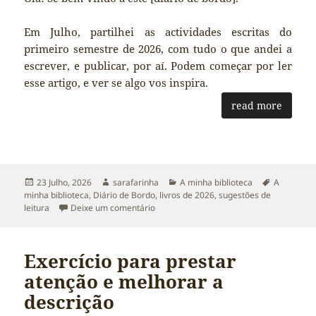
Em Julho, partilhei as actividades escritas do
primeiro semestre de 2026, com tudo o que andei a
escrever, e publicar, por aí. Podem começar por ler
esse artigo, e ver se algo vos inspira.
read more
Publicado
Autor
Categorias
Etiquetas
23 Julho, 2026
sarafarinha
A minha biblioteca
A
a
minha biblioteca
,
Diário de Bordo
,
livros de 2026
,
sugestões de
sobre O que andei a ler em 2026
leitura
Deixe um comentário
Exercício para prestar
atenção e melhorar a
descrição