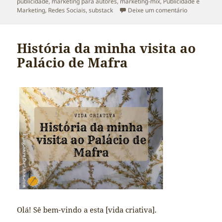
publicidade
,
marketing para autores
,
marketing-mix
,
Publicidade e
sobre Market
Marketing
,
Redes Sociais
,
substack
Deixe um comentário
História da minha visita ao
Palácio de Mafra
Olá! Sê bem-vindo a esta [vida criativa].