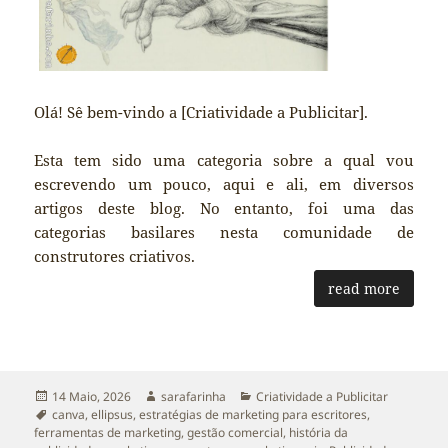
Olá! Sê bem-vindo a [Criatividade a Publicitar].
Esta tem sido uma categoria sobre a qual vou
escrevendo um pouco, aqui e ali, em diversos
artigos deste blog. No entanto, foi uma das
categorias basilares nesta comunidade de
construtores criativos.
read more
Publicado
Autor
Categorias
14 Maio, 2026
sarafarinha
Criatividade a Publicitar
a
Etiquetas
canva
,
ellipsus
,
estratégias de marketing para escritores
,
ferramentas de marketing
,
gestão comercial
,
história da