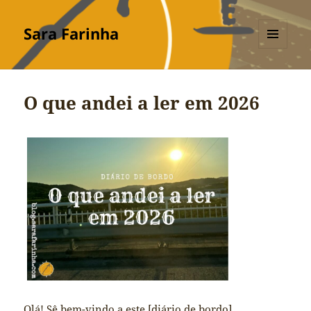
Sara Farinha
MENU
E
WIDGETS
O que andei a ler em 2026
Olá! Sê bem-vindo a este [diário de bordo].