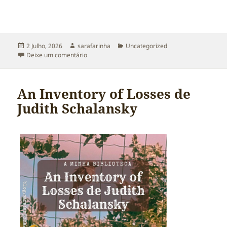
Publicado
Autor
Categorias
2 Julho, 2026
sarafarinha
Uncategorized
a
sobre Exercício para prestar atenção e melhorar 
Deixe um comentário
An Inventory of Losses de
Judith Schalansky