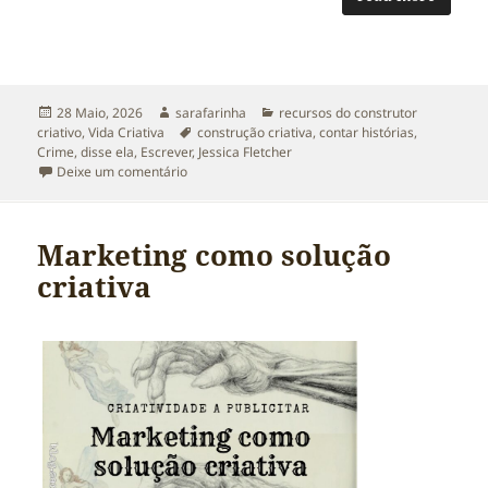
Publicado
Autor
Categorias
28 Maio, 2026
sarafarinha
recursos do construtor
a
Etiquetas
criativo
,
Vida Criativa
construção criativa
,
contar histórias
,
Crime
,
disse ela
,
Escrever
,
Jessica Fletcher
sobre Crime, Disse Ela. Recursos, Digo Eu.
Deixe um comentário
Marketing como solução
criativa