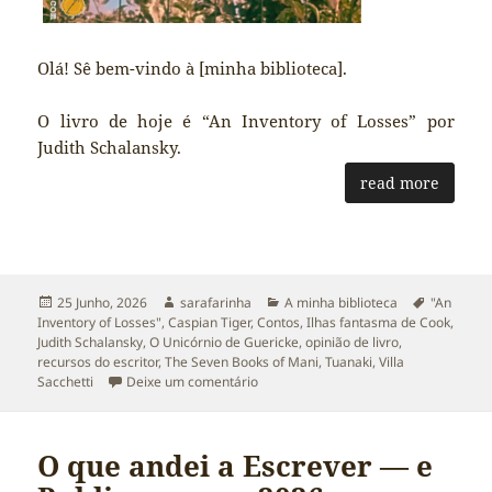
Olá! Sê bem-vindo à [minha biblioteca].
O livro de hoje é “An Inventory of Losses” por
Judith Schalansky.
read more
Publicado
Autor
Categorias
Etiquetas
25 Junho, 2026
sarafarinha
A minha biblioteca
"An
a
Inventory of Losses"
,
Caspian Tiger
,
Contos
,
Ilhas fantasma de Cook
,
Judith Schalansky
,
O Unicórnio de Guericke
,
opinião de livro
,
recursos do escritor
,
The Seven Books of Mani
,
Tuanaki
,
Villa
sobre An Inventory of Losses de Judit
Sacchetti
Deixe um comentário
O que andei a Escrever — e