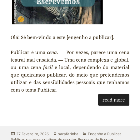
Olá! Sê bem-vindo a este [engenho a publicar].
Publicar é uma
cena
. — Por vezes, parece uma cena
teatral mal ensaiada. — Uma cena complexa e global,
ou uma cena
fácil
e local, dependendo do material
que queiramos publicar, do meio que pretendemos
utilizar e das sensibilidades pessoais que tenhamos
com o tema Publicar.
read more
Publicado
Autor
Categorias
27 Fevereiro, 2026
sarafarinha
Engenho a Publicar
,
a
Publicar
,
recursos criativos do escritor
,
Recursos do Escritor
,