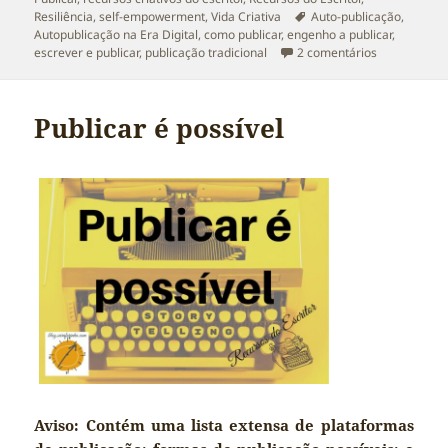
Etiquetas
Resiliência
,
self-empowerment
,
Vida Criativa
Auto-publicação
,
Autopublicação na Era Digital
,
como publicar
,
engenho a publicar
,
em É Essenci
escrever e publicar
,
publicação tradicional
2 comentários
Publicar é possível
Aviso: Contém uma lista extensa de plataformas