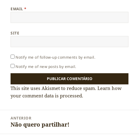
EMAIL
*
SITE
Notify me of follow-up comments by email.
Notify me of new posts by email.
This site uses Akismet to reduce spam.
Learn how
your comment data is processed.
Navegação
ANTERIOR
de
Não quero partilhar!
Artigo
artigos
anterior: