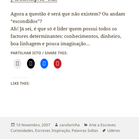
Agora a questão é será que não existem? Ou andam
“escondidos”?
Ah! Já sei, é que só é líder quem possui todos os
factores determinantes: conhecimentos, dinheiro,
boa linhagem e pouca imaginação…
PARTILHAR ISTO / SHARE THIS:
LIKE THIS:
Publicado
Autor
Categorias
10 Novembro, 2007
sarafarinha
Arte a Escrever
,
a
Etiquetas
Curiosidades
,
Escrever
,
Inspiração
,
Palavras Soltas
Líderes