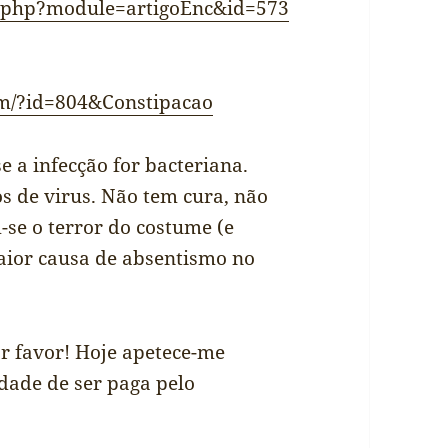
.php?module=artigoEnc&id=573
om/?id=804&Constipacao
e a infecção for bacteriana.
s de virus. Não tem cura, não
se o terror do costume (e
aior causa de absentismo no
r favor! Hoje apetece-me
idade de ser paga pelo