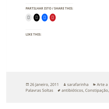
PARTILHAR ISTO / SHARE THIS:
LIKE THIS:
Publicado
Autor
Catego
26 Janeiro, 2011
sarafarinha
Arte a
a
Etiquetas
Palavras Soltas
antibióticos
,
Constipação