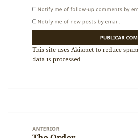
Notify me of follow-up comments by em
Notify me of new posts by email.
This site uses Akismet to reduce spa
data is processed.
Navegação
de
ANTERIOR
The Order
artigos
Artigo