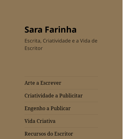
Sara Farinha
Escrita, Criatividade e a Vida de
Escritor
Arte a Escrever
Criatividade a Publicitar
Engenho a Publicar
Vida Criativa
Recursos do Escritor