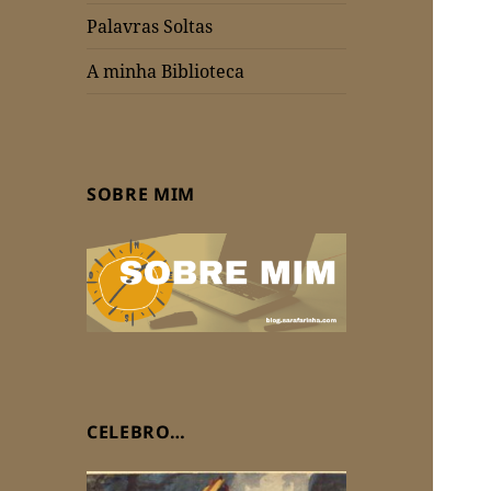
Palavras Soltas
A minha Biblioteca
SOBRE MIM
CELEBRO…