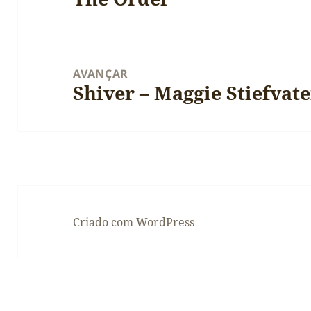
anterior:
AVANÇAR
Shiver – Maggie Stiefvate
Artigo
seguinte:
Criado com WordPress