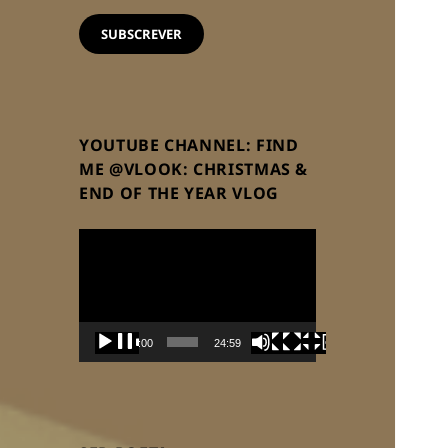
email
SUBSCREVER
YOUTUBE CHANNEL: FIND
ME @VLOOK: CHRISTMAS &
END OF THE YEAR VLOG
Reprodutor
de
vídeo
00:00
24:59