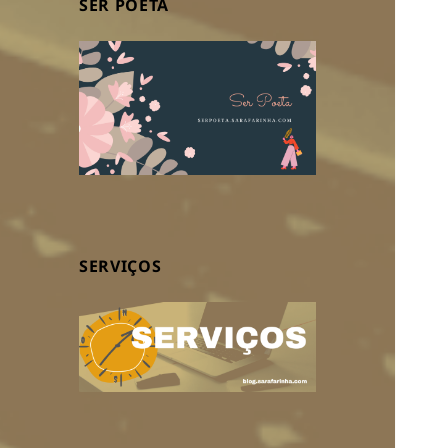
SER POETA
SERVIÇOS