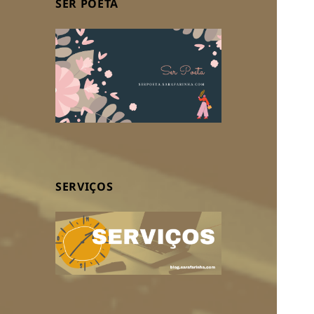
SER POETA
SERVIÇOS