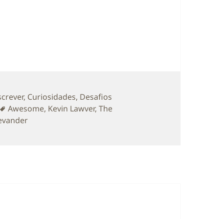
ias
screver
,
Curiosidades
,
Desafios
Etiquetas
Awesome
,
Kevin Lawver
,
The
tevander