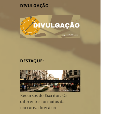
DIVULGAÇÃO
DESTAQUE:
Recursos do Escritor: Os
diferentes formatos da
narrativa literária