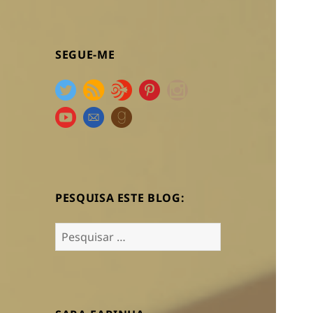
SEGUE-ME
PESQUISA ESTE BLOG:
Pesquisar
por: