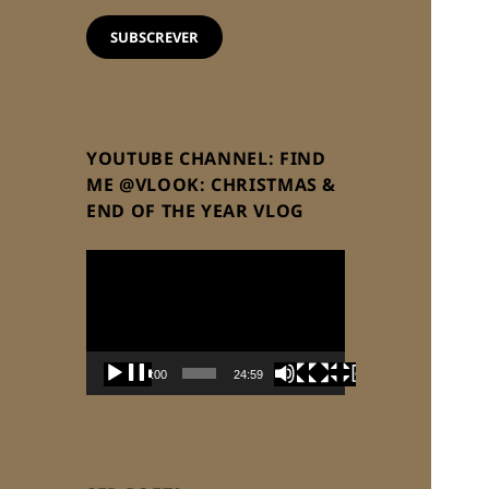
email
SUBSCREVER
YOUTUBE CHANNEL: FIND
ME @VLOOK: CHRISTMAS &
END OF THE YEAR VLOG
Reprodutor
de
vídeo
00:00
24:59