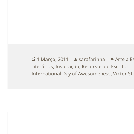
Publicado
Autor
Categor
1 Março, 2011
sarafarinha
Arte a E
a
Literários
,
Inspiração
,
Recursos do Escritor
International Day of Awesomeness
,
Viktor S