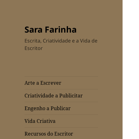
Sara Farinha
Escrita, Criatividade e a Vida de
Escritor
Arte a Escrever
Criatividade a Publicitar
Engenho a Publicar
Vida Criativa
Recursos do Escritor