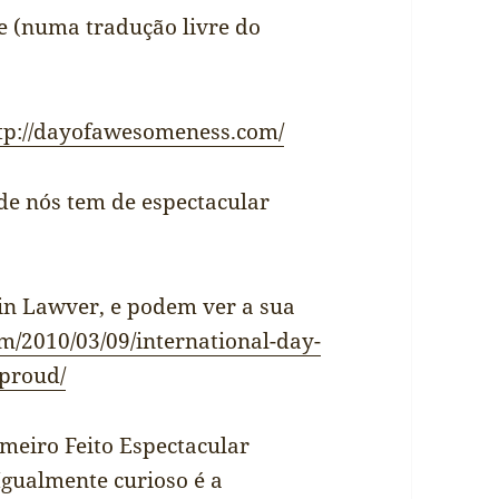
e (numa tradução livre do
tp://dayofawesomeness.com/
de nós tem de espectacular
in Lawver, e podem ver a sua
om/2010/03/09/international-day-
proud/
imeiro Feito Espectacular
 Igualmente curioso é a