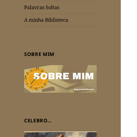
Palavras Soltas
A minha Biblioteca
SOBRE MIM
CELEBRO…