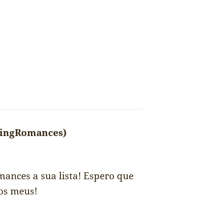
ingRomances)
diz:
ances a sua lista! Espero que
os meus!