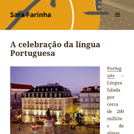
Sara Farinha
MENU
E
WIDGETS
A celebração da língua
Portuguesa
Portug
uês
–
Língua
falada
por
cerca
de 200
milhõe
s de
almas,