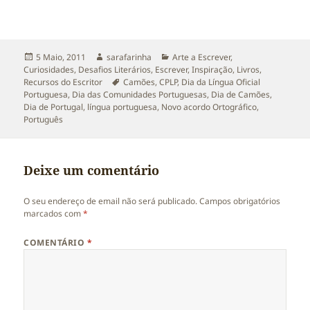
Publicado
Autor
Categorias
5 Maio, 2011
sarafarinha
Arte a Escrever
,
a
Curiosidades
,
Desafios Literários
,
Escrever
,
Inspiração
,
Livros
,
Etiquetas
Recursos do Escritor
Camões
,
CPLP
,
Dia da Língua Oficial
Portuguesa
,
Dia das Comunidades Portuguesas
,
Dia de Camões
,
Dia de Portugal
,
língua portuguesa
,
Novo acordo Ortográfico
,
Português
Deixe um comentário
O seu endereço de email não será publicado.
Campos obrigatórios
marcados com
*
COMENTÁRIO
*