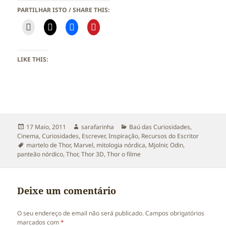
PARTILHAR ISTO / SHARE THIS:
LIKE THIS:
Publicado
Autor
Categorias
17 Maio, 2011
sarafarinha
Baú das Curiosidades
,
a
Cinema
,
Curiosidades
,
Escrever
,
Inspiração
,
Recursos do Escritor
Etiquetas
martelo de Thor
,
Marvel
,
mitologia nórdica
,
Mjolnir
,
Odin
,
panteão nórdico
,
Thor
,
Thor 3D
,
Thor o filme
Deixe um comentário
O seu endereço de email não será publicado.
Campos obrigatórios
marcados com
*