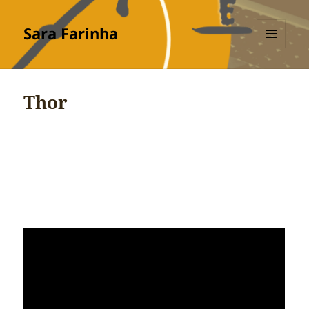
Sara Farinha
MENU
E
WIDGETS
Thor