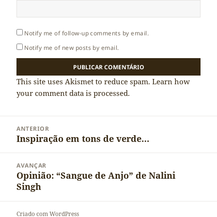
Notify me of follow-up comments by email.
Notify me of new posts by email.
This site uses Akismet to reduce spam.
Learn how
your comment data is processed.
Navegação
ANTERIOR
de
Inspiração em tons de verde…
Artigo
artigos
anterior:
AVANÇAR
Opinião: “Sangue de Anjo” de Nalini
Artigo
Singh
seguinte:
Criado com WordPress