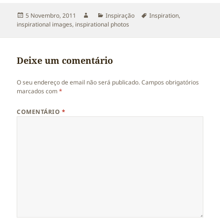
Publicado
Autor
Categorias
Etiquetas
5 Novembro, 2011
Inspiração
Inspiration
,
a
inspirational images
,
inspirational photos
Deixe um comentário
O seu endereço de email não será publicado.
Campos obrigatórios
marcados com
*
COMENTÁRIO
*