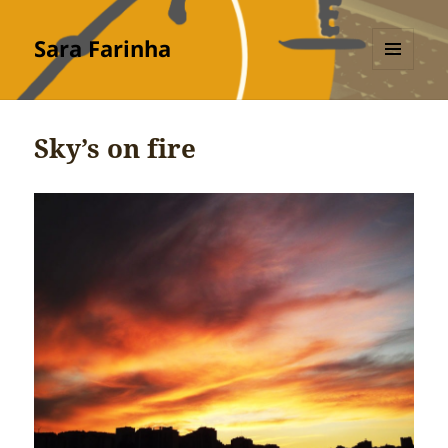
Sara Farinha
MENU
E
WIDGETS
Sky’s on fire