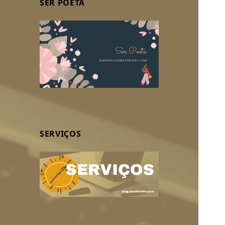
SER POETA
SERVIÇOS