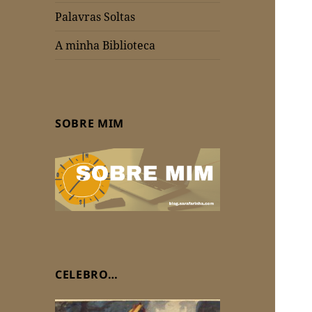
Palavras Soltas
A minha Biblioteca
SOBRE MIM
CELEBRO…