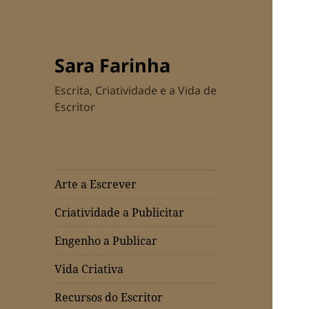
Sara Farinha
Escrita, Criatividade e a Vida de
Escritor
Arte a Escrever
Criatividade a Publicitar
Engenho a Publicar
Vida Criativa
Recursos do Escritor