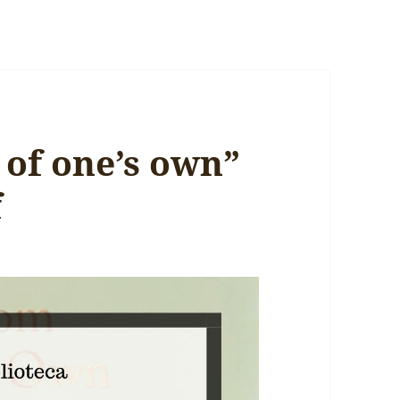
 of one’s own”
f