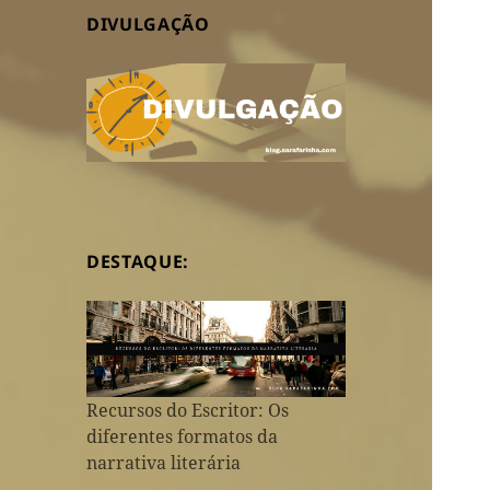
DIVULGAÇÃO
DESTAQUE:
Recursos do Escritor: Os
diferentes formatos da
narrativa literária