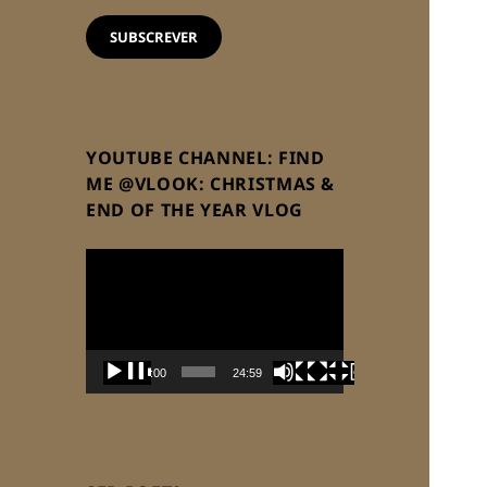
email
SUBSCREVER
YOUTUBE CHANNEL: FIND
ME @VLOOK: CHRISTMAS &
END OF THE YEAR VLOG
Reprodutor
de
vídeo
00:00
24:59