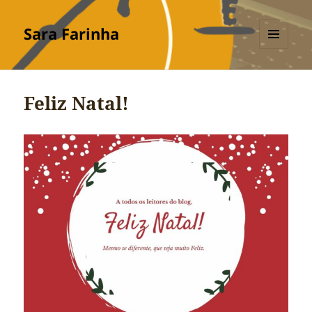
Sara Farinha
MENU
E
WIDGETS
Feliz Natal!