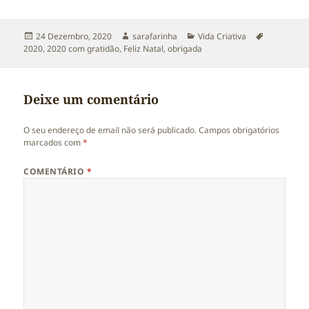
Publicado
Autor
Categorias
Etiquetas
24 Dezembro, 2020
sarafarinha
Vida Criativa
a
2020
,
2020 com gratidão
,
Feliz Natal
,
obrigada
Deixe um comentário
O seu endereço de email não será publicado.
Campos obrigatórios
marcados com
*
COMENTÁRIO
*