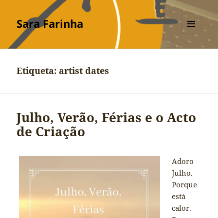
Sara Farinha
MENU
E
WIDGETS
Etiqueta:
artist dates
Julho, Verão, Férias e o Acto
de Criação
Adoro
Julho.
Porque
está
calor.