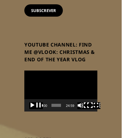
email
SUBSCREVER
YOUTUBE CHANNEL: FIND
ME @VLOOK: CHRISTMAS &
END OF THE YEAR VLOG
Reprodutor
de
vídeo
00:00
24:59