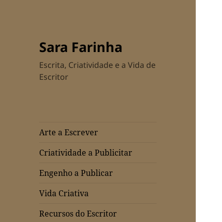
Sara Farinha
Escrita, Criatividade e a Vida de
Escritor
Arte a Escrever
Criatividade a Publicitar
Engenho a Publicar
Vida Criativa
Recursos do Escritor