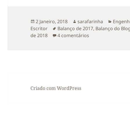
Publicado
Autor
Categor
2 Janeiro, 2018
sarafarinha
Engenho
a
Etiquetas
Escritor
Balanço de 2017
,
Balanço do Blo
em Balanço do Bl
de 2018
4 comentários
Criado com WordPress