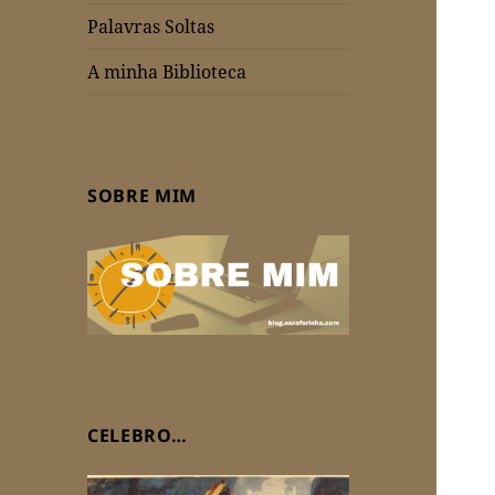
Palavras Soltas
A minha Biblioteca
SOBRE MIM
CELEBRO…