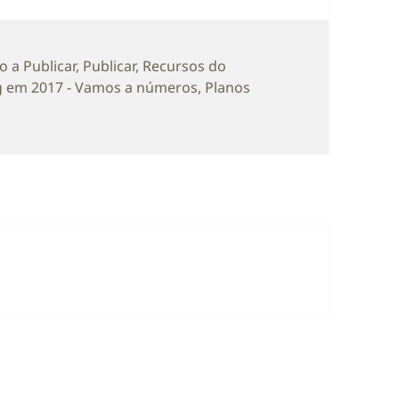
ias
 a Publicar
,
Publicar
,
Recursos do
g em 2017 - Vamos a números
,
Planos
og em 2017 – Vamos a números