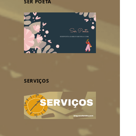
SER POETA
SERVIÇOS