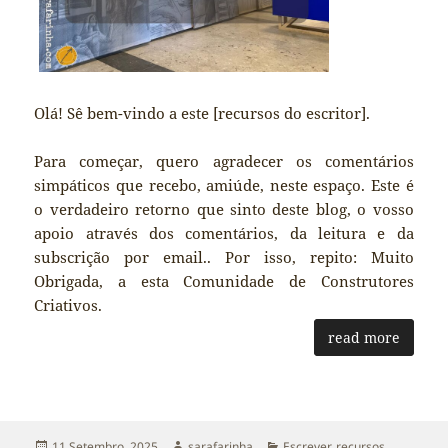
Olá! Sê bem-vindo a este [recursos do escritor].
Para começar, quero agradecer os comentários
simpáticos que recebo, amiúde, neste espaço. Este é
o verdadeiro retorno que sinto deste blog, o vosso
apoio através dos comentários, da leitura e da
subscrição por email.. Por isso, repito: Muito
Obrigada, a esta Comunidade de Construtores
Criativos.
read more
Publicado
Autor
Categorias
11 Setembro, 2025
sarafarinha
Escrever
,
recursos