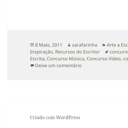
Publicado
Autor
Categoria
8 Maio, 2011
sarafarinha
Arte a Es
a
Etiqueta
Inspiração
,
Recursos do Escritor
concurs
Escrita
,
Concurso Música
,
Concurso Vídeo
,
c
sobre Concurso cont
Deixe um comentário
Criado com WordPress