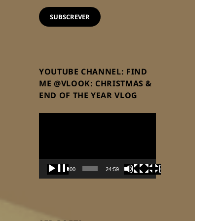
email
SUBSCREVER
YOUTUBE CHANNEL: FIND
ME @VLOOK: CHRISTMAS &
END OF THE YEAR VLOG
Reprodutor
de
vídeo
00:00
24:59