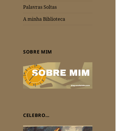
Palavras Soltas
A minha Biblioteca
SOBRE MIM
CELEBRO…