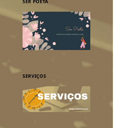
SER POETA
SERVIÇOS