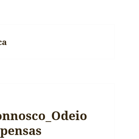
ca
onnosco_Odeio
 pensas