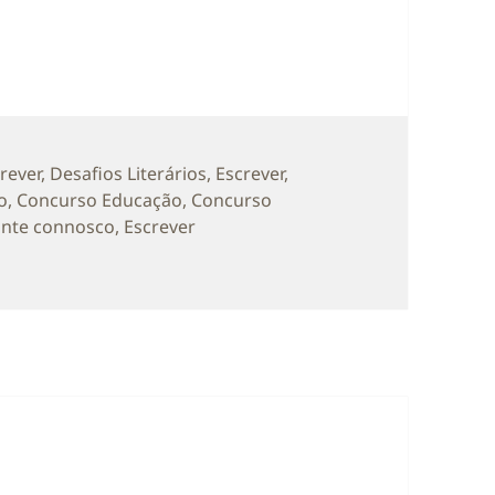
s
crever
,
Desafios Literários
,
Escrever
,
s
o
,
Concurso Educação
,
Concurso
onte connosco
,
Escrever
econnosco_Odeio que penses o que pensas