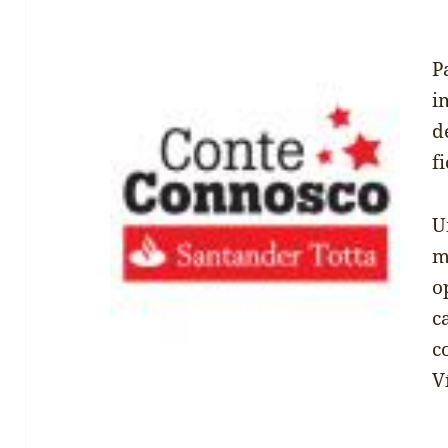
P
i
d
f
U
o
c
c
V