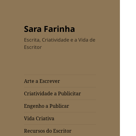
Sara Farinha
Escrita, Criatividade e a Vida de
Escritor
Arte a Escrever
Criatividade a Publicitar
Engenho a Publicar
Vida Criativa
Recursos do Escritor