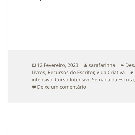
Publicado
Autor
Cat
12 Fevereiro, 2023
sarafarinha
Desa
a
Livros
,
Recursos do Escritor
,
Vida Criativa
intensivo
,
Curso Intensivo Semana da Escrita
sobre Divulgo o Curs
Deixe um comentário