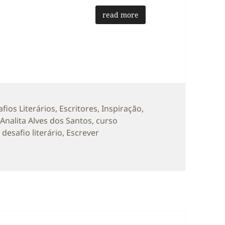
read more
egorias
fios Literários
,
Escritores
,
Inspiração
,
Etiquetas
Analita Alves dos Santos
,
curso
,
desafio literário
,
Escrever
o Intensivo Semana da Escrita