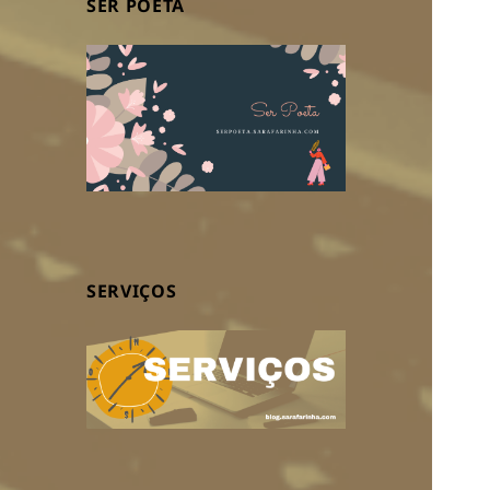
SER POETA
SERVIÇOS