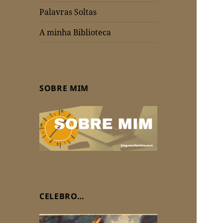
Palavras Soltas
A minha Biblioteca
SOBRE MIM
CELEBRO…