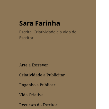
Sara Farinha
Escrita, Criatividade e a Vida de
Escritor
Arte a Escrever
Criatividade a Publicitar
Engenho a Publicar
Vida Criativa
Recursos do Escritor