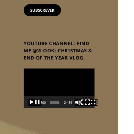
email
SUBSCREVER
YOUTUBE CHANNEL: FIND
ME @VLOOK: CHRISTMAS &
END OF THE YEAR VLOG
Reprodutor
de
vídeo
00:00
24:59