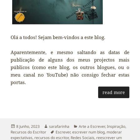
Olá a todos! Sejam bem-vindos a este blog.
Aparentemente, e mesmo saltando as datas de
publicação de alguns dos meus projectos mais
públicos (como este blog, os outros blogues, ou o
meu canal no YouTube) não consigo fechar estas
portas.
read more
Publicado
Autor
Categorias
8 Junho, 2023
sarafarinha
Arte a Escrever
,
Inspiração
,
a
Etiquetas
Recursos do Escritor
Escrever
,
escrever num blog
,
moderar
expectativas
,
recursos do escritor
,
Redes Sociais
,
reescrever um