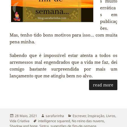
s muito
errática
s em
publicaç
ões.
Mas, tenho tido bons motivos para isso… com muita
pena minha.
Sabendo que é impossível estar atenta a todos os
arremessos mal engendrados que a vida me faz, dei
comigo bastante surpreendida por mais um
lançamento que me atingiu bem no alvo.
read more
Publicado
Autor
Categorias
28 Maio, 2021
sarafarinha
Escrever
,
Inspiração
,
Livros
,
a
Etiquetas
Vida Criativa
intelligence squared
,
No reino das nuvens
,
Shadow and bone
,
Sintra
,
sugestões de fim-de-semana