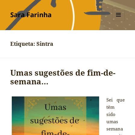
Sara Farinha
MENU
E
WIDGETS
Etiqueta:
Sintra
Umas sugestões de fim-de-
semana…
Sei que
têm
sido
umas
semana