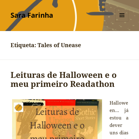
Sara Farinha
MENU
E
WIDGETS
Etiqueta:
Tales of Unease
Leituras de Halloween e o
meu primeiro Readathon
Hallowe
en… já
estou a
dever
uns dias