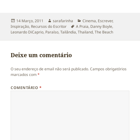
Publicado
Autor
Categorias
14 Março, 2011
sarafarinha
Cinema
,
Escrever
,
a
Etiquetas
Inspiração
,
Recursos do Escritor
A Praia
,
Danny Boyle
,
Leonardo DiCaprio
,
Paraíso
,
Tailândia
,
Thailand
,
The Beach
Deixe um comentário
O seu endereço de email não será publicado.
Campos obrigatórios
marcados com
*
COMENTÁRIO
*