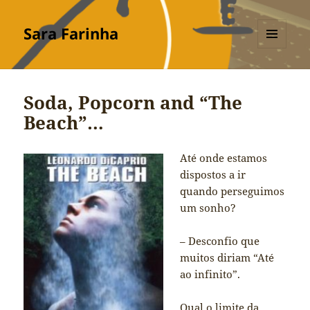
Sara Farinha
MENU
E
WIDGETS
Soda, Popcorn and “The
Beach”…
Até onde estamos
dispostos a ir
quando perseguimos
um sonho?
– Desconfio que
muitos diriam “Até
ao infinito”.
Qual o limite da