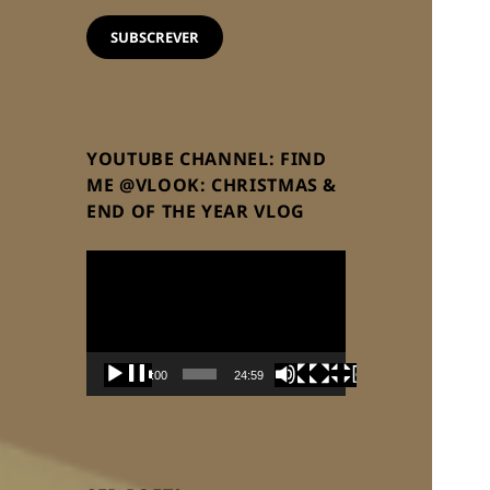
email
SUBSCREVER
YOUTUBE CHANNEL: FIND
ME @VLOOK: CHRISTMAS &
END OF THE YEAR VLOG
Reprodutor
de
vídeo
00:00
24:59