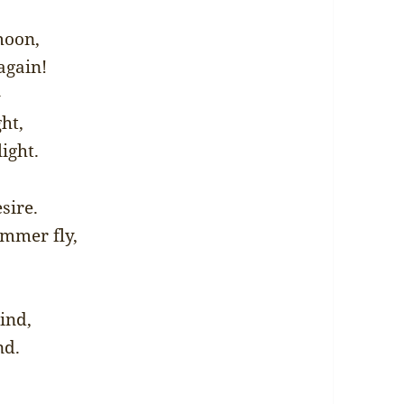
moon,
again!
–
ght,
ight.
sire.
mmer fly,
?
ind,
nd.