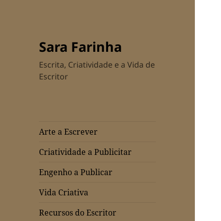
Sara Farinha
Escrita, Criatividade e a Vida de
Escritor
Arte a Escrever
Criatividade a Publicitar
Engenho a Publicar
Vida Criativa
Recursos do Escritor