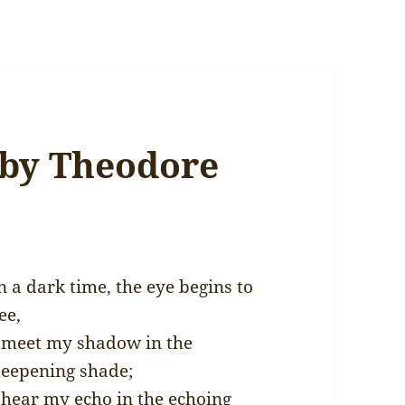
 by Theodore
n a dark time, the eye begins to
ee,
 meet my shadow in the
eepening shade;
 hear my echo in the echoing