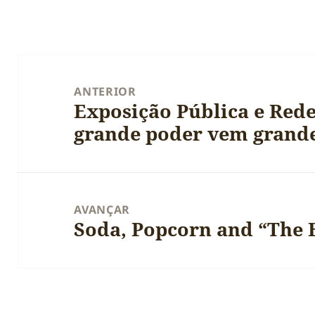
Navegação
de
ANTERIOR
Exposição Pública e Rede
artigos
Artigo
grande poder vem grande
anterior:
AVANÇAR
Soda, Popcorn and “The
Artigo
seguinte: