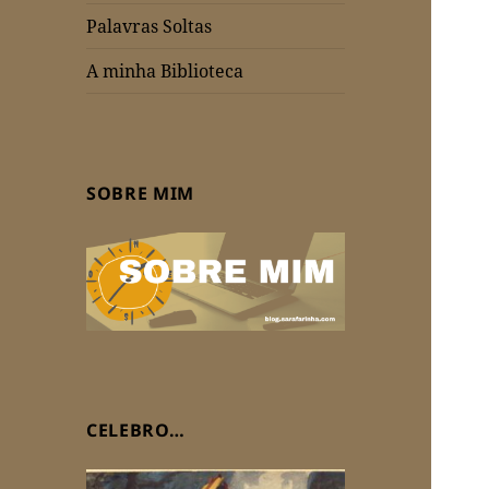
Palavras Soltas
A minha Biblioteca
SOBRE MIM
CELEBRO…