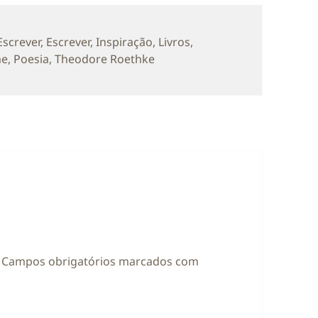
rias
Escrever
,
Escrever
,
Inspiração
,
Livros
,
me
,
Poesia
,
Theodore Roethke
Campos obrigatórios marcados com