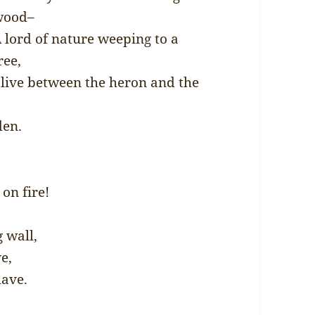
wood–
 lord of nature weeping to a
ree,
 live between the heron and the
den.
on fire!
 wall,
e,
have.