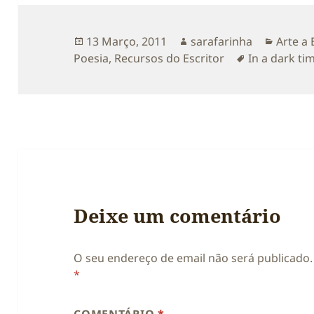
Publicado
Autor
Catego
13 Março, 2011
sarafarinha
Arte a 
a
Etiquetas
Poesia
,
Recursos do Escritor
In a dark ti
Deixe um comentário
O seu endereço de email não será publicado.
*