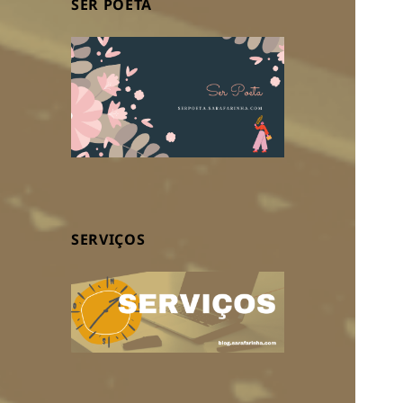
SER POETA
SERVIÇOS