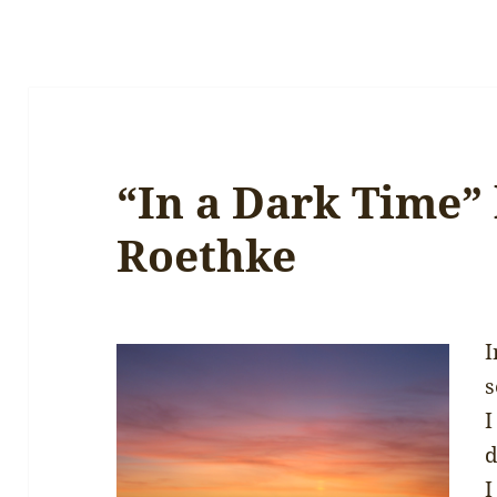
“In a Dark Time”
Roethke
I
s
I
d
I