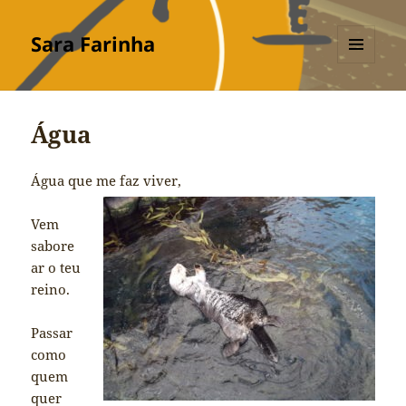
Sara Farinha
MENU
E
WIDGETS
Água
Água que me faz viver,
Vem
sabore
ar o teu
reino.
Passar
como
quem
quer