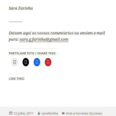
Sara Farinha
…………
Deixem aqui os vossos comentários ou enviem e-mail
para:
sara.g.farinha@gmail.com
PARTILHAR ISTO / SHARE THIS:
LIKE THIS:
Publicado
Autor
Categorias
12 Julho, 2011
sarafarinha
Arte a Escrever
,
Escrever
,