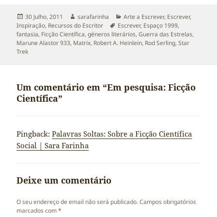
Publicado
Autor
Categorias
30 Julho, 2011
sarafarinha
Arte a Escrever
,
Escrever
,
a
Etiquetas
Inspiração
,
Recursos do Escritor
Escrever
,
Espaço 1999
,
fantasia
,
Ficção Científica
,
géneros literários
,
Guerra das Estrelas
,
Marune Alastor 933
,
Matrix
,
Robert A. Heinlein
,
Rod Serling
,
Star
Trek
Um comentário em “Em pesquisa: Ficção
Científica”
Pingback:
Palavras Soltas: Sobre a Ficção Científica
Social | Sara Farinha
Deixe um comentário
O seu endereço de email não será publicado.
Campos obrigatórios
marcados com
*