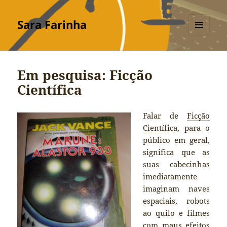
Sara Farinha
MENU
E
WIDGETS
Em pesquisa: Ficção
Científica
Falar de
Ficção
Científica
, para o
público em geral,
significa que as
suas cabecinhas
imediatamente
imaginam naves
espaciais, robots
ao quilo e filmes
com maus efeitos