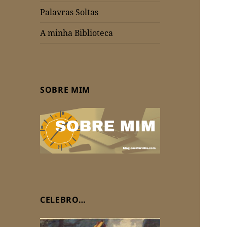
Palavras Soltas
A minha Biblioteca
SOBRE MIM
CELEBRO…