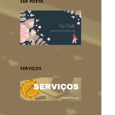
SER POETA
SERVIÇOS