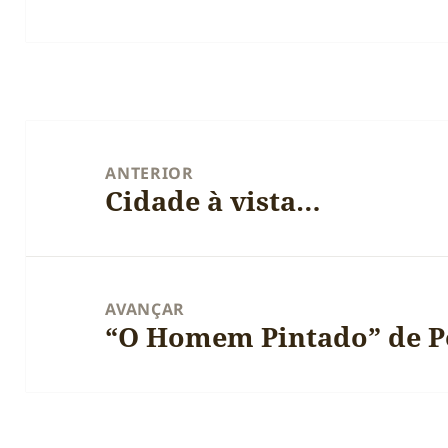
Navegação
de
ANTERIOR
Cidade à vista…
artigos
Artigo
anterior:
AVANÇAR
“O Homem Pintado” de Pe
Artigo
seguinte: