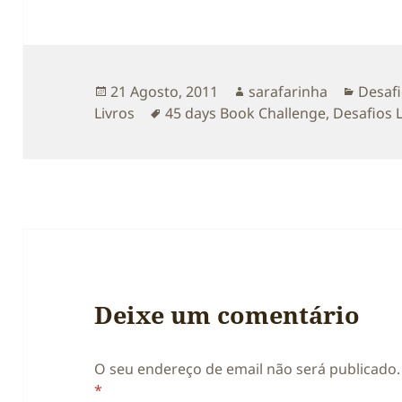
Publicado
Autor
Catego
21 Agosto, 2011
sarafarinha
Desafi
a
Etiquetas
Livros
45 days Book Challenge
,
Desafios L
Deixe um comentário
O seu endereço de email não será publicado.
*