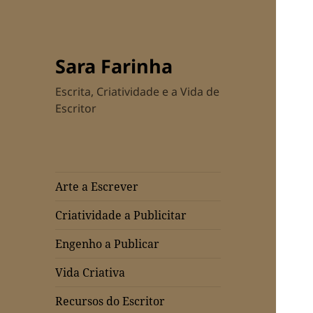
Sara Farinha
Escrita, Criatividade e a Vida de
Escritor
Arte a Escrever
Criatividade a Publicitar
Engenho a Publicar
Vida Criativa
Recursos do Escritor