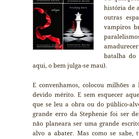
história de
outras espa
vampiros br
paralelis
amadurece
batalha do
aqui, o bem julga-se mau).
E convenhamos, colocou milhões a l
devido mérito. E sem esquecer aque
que se leu a obra ou do público-alv
grande erro da Stephenie foi ser d
não planeara ser uma grande escrito
alvo a abater. Mas como se sabe, t