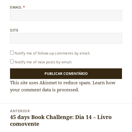
EMAIL
*
SITE
Notify me of follow-up comments by email.
Notify me of new posts by email.
This site uses Akismet to reduce spam.
Learn how
your comment data is processed.
Navegação
ANTERIOR
de
45 days Book Challenge: Dia 14 – Livro
Artigo
artigos
comovente
anterior: