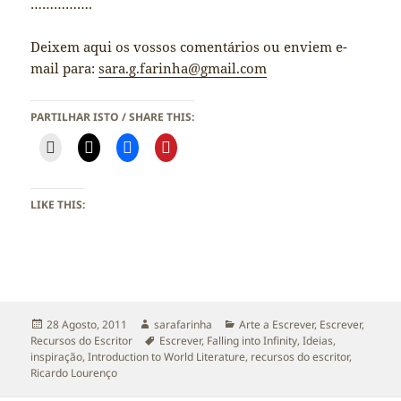
…………….
Deixem aqui os vossos comentários ou enviem e-
mail para:
sara.g.farinha@gmail.com
PARTILHAR ISTO / SHARE THIS:
LIKE THIS:
Publicado
Autor
Categorias
28 Agosto, 2011
sarafarinha
Arte a Escrever
,
Escrever
,
a
Etiquetas
Recursos do Escritor
Escrever
,
Falling into Infinity
,
Ideias
,
inspiração
,
Introduction to World Literature
,
recursos do escritor
,
Ricardo Lourenço