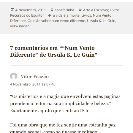
Publicado
Autor
Categorias
4 Novembro, 2011
sarafarinha
Arte a Escrever
,
Livros
,
a
Etiquetas
Recursos do Escritor
a vida e a morte
,
Livros
,
Num Vento
Diferente
,
Opinião sobre num vento diferente
,
Ursula K. Le Guin
,
verw nadan
7 comentários em ““Num Vento
Diferente” de Ursula K. Le Guin”
Vitor Frazão
diz:
4 Novembro, 2011 às 07:46
“Os mistérios e a magia que envolvem estas páginas
prendem o leitor na sua simplicidade e beleza.”
Exactamente aquilo que senti ao lê-lo.
Foi uma obra que me fez sentir uma estranha paz
quando acabei, como se tivesse meditado.