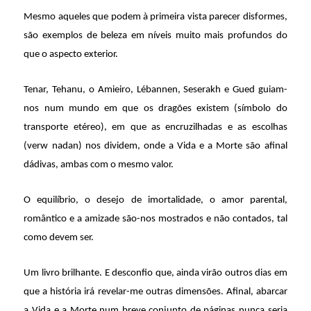
Mesmo aqueles que podem à primeira vista parecer disformes,
são exemplos de beleza em níveis muito mais profundos do
que o aspecto exterior.
Tenar, Tehanu, o Amieiro, Lébannen, Seserakh e Gued guiam-
nos num mundo em que os dragões existem (símbolo do
transporte etéreo), em que as encruzilhadas e as escolhas
(verw nadan) nos dividem, onde a Vida e a Morte são afinal
dádivas, ambas com o mesmo valor.
O equilíbrio, o desejo de imortalidade, o amor parental,
romântico e a amizade são-nos mostrados e não contados, tal
como devem ser.
Um livro brilhante. E desconfio que, ainda virão outros dias em
que a história irá revelar-me outras dimensões. Afinal, abarcar
a Vida e a Morte num breve conjunto de páginas nunca seria