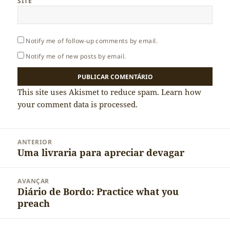
SITE
Notify me of follow-up comments by email.
Notify me of new posts by email.
This site uses Akismet to reduce spam.
Learn how
your comment data is processed.
Navegação
ANTERIOR
de
Uma livraria para apreciar devagar
Artigo
artigos
anterior:
AVANÇAR
Diário de Bordo: Practice what you
Artigo
preach
seguinte: