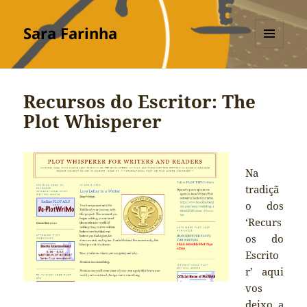
Sara Farinha
MENU
E
WIDGETS
Recursos do Escritor: The
Plot Whisperer
Na
tradiçã
o dos
‘Recurs
os do
Escrito
r’ aqui
vos
deixo a