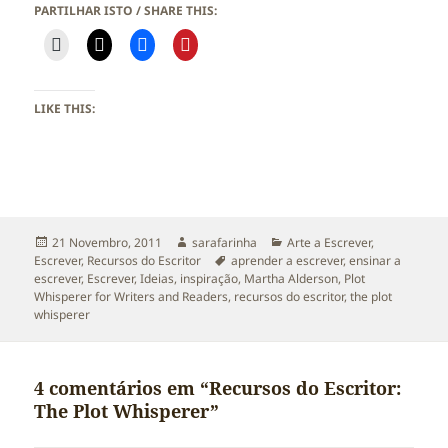
PARTILHAR ISTO / SHARE THIS:
LIKE THIS:
Publicado
Autor
Categorias
21 Novembro, 2011
sarafarinha
Arte a Escrever
,
a
Etiquetas
Escrever
,
Recursos do Escritor
aprender a escrever
,
ensinar a
escrever
,
Escrever
,
Ideias
,
inspiração
,
Martha Alderson
,
Plot
Whisperer for Writers and Readers
,
recursos do escritor
,
the plot
whisperer
4 comentários em “Recursos do Escritor:
The Plot Whisperer”