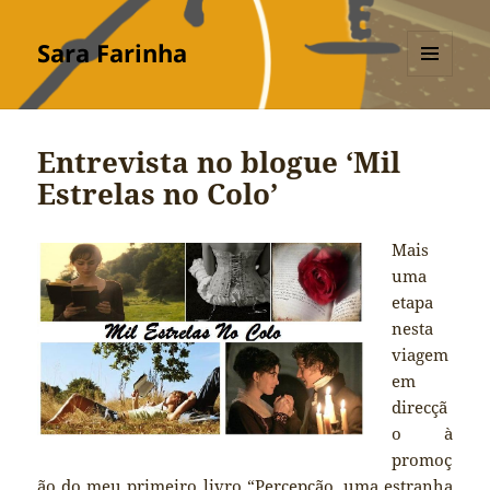
Sara Farinha
MENU
E
WIDGETS
Entrevista no blogue ‘Mil
Estrelas no Colo’
Mais
uma
etapa
nesta
viagem
em
direcçã
o à
promoç
ão do meu primeiro livro “Percepção, uma estranha