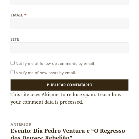
EMAIL
*
SITE
Notify me of follow-up comments by email.
Notify me of new posts by email.
This site uses Akismet to reduce spam.
Learn how
your comment data is processed.
Navegação
ANTERIOR
de
Evento: Dia Pedro Ventura e “O Regresso
Artigo
artigos
dos Deuses: Rebelião”
anterior: