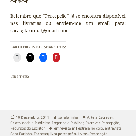
ΦΦΦΦΦ
Relembro que “Percepção” já se encontra disponível
nas livrarias ou enviem-me um email para:
sara.g.farinha@gmail.com
PARTILHAR ISTO / SHARE THIS:
LIKE THIS:
Publicado
Autor
Categorias
10 Dezembro, 2011
sarafarinha
Arte a Escrever
,
a
Criatividade a Publicitar
,
Engenho a Publicar
,
Escrever
,
Percepção
,
Etiquetas
Recursos do Escritor
entrevista mil estrela no colo
,
entrevista
Sara Farinha
,
Escrever
,
livro percepção
,
Livros
,
Percepção