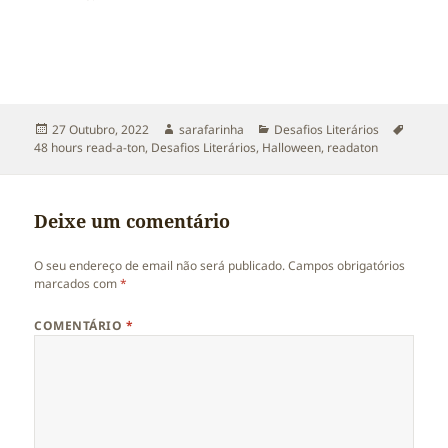
Publicado
Autor
Categorias
Etique
27 Outubro, 2022
sarafarinha
Desafios Literários
a
48 hours read-a-ton
,
Desafios Literários
,
Halloween
,
readaton
Deixe um comentário
O seu endereço de email não será publicado.
Campos obrigatórios
marcados com
*
COMENTÁRIO
*