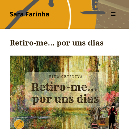
Sara Farinha
MENU
E
WIDGETS
Retiro-me… por uns dias