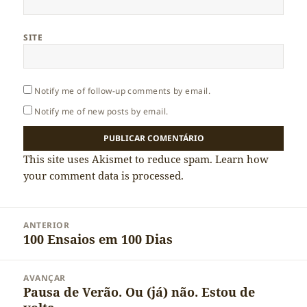
SITE
Notify me of follow-up comments by email.
Notify me of new posts by email.
This site uses Akismet to reduce spam.
Learn how
your comment data is processed.
Navegação
ANTERIOR
de
100 Ensaios em 100 Dias
Artigo
artigos
anterior:
AVANÇAR
Pausa de Verão. Ou (já) não. Estou de
Artigo