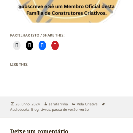
PARTILHAR ISTO / SHARE THIS:
LIKE THIS:
Publicado
Autor
Categorias
Etiquetas
28 Junho, 2024
sarafarinha
Vida Criativa
a
Audiobooks
,
Blog
,
Livros
,
pausa de verão
,
verão
Deixe um comentário