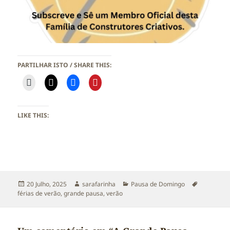
PARTILHAR ISTO / SHARE THIS:
LIKE THIS:
Publicado
Autor
Categorias
Etiquetas
20 Julho, 2025
sarafarinha
Pausa de Domingo
a
férias de verão
,
grande pausa
,
verão