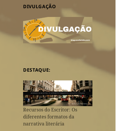
DIVULGAÇÃO
DESTAQUE:
Recursos do Escritor: Os
diferentes formatos da
narrativa literária