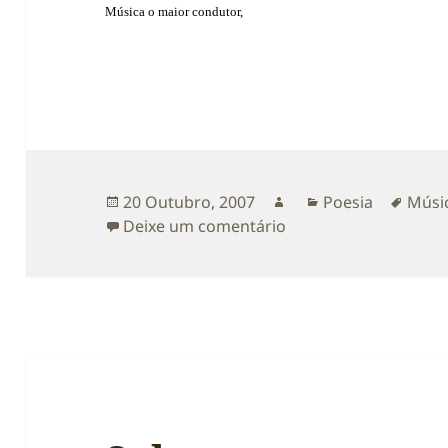
Música o maior condutor,
Publicado
Autor
Categorias
Etiqu
20 Outubro, 2007
Poesia
Músi
a
sobre Musicalidade
Deixe um comentário