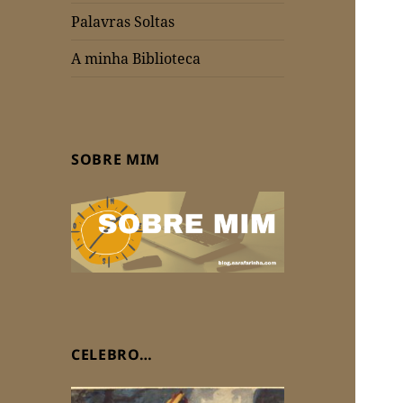
Palavras Soltas
A minha Biblioteca
SOBRE MIM
CELEBRO…