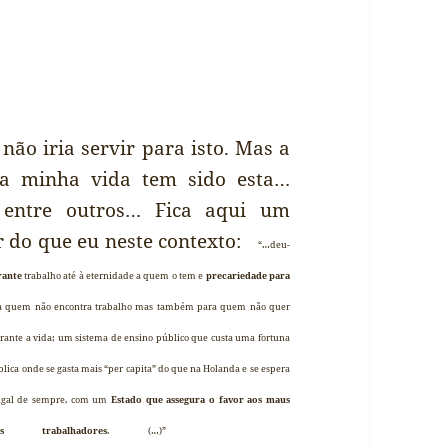
ão iria servir para isto. Mas a
 a minha vida tem sido esta…
… entre outros… Fica aqui um
r do que eu neste contexto:
“…deu-
rante
trabalho até à eternidade a quem o tem e
precariedade para
ara quem não encontra trabalho mas também para quem não quer
rante a vida; um sistema de ensino público que custa uma fortuna
ública onde se gasta mais “per capita” do que na Holanda e se espera
tugal de sempre, com um
Estado que assegura o favor aos maus
rabalhadores
. (…)”