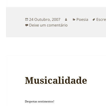
Publicado
Autor
Categorias
Etiqu
24 Outubro, 2007
Poesia
Escre
a
sobre Aquele que esc
Deixe um comentário
Musicalidade
Despertas sentimentos!