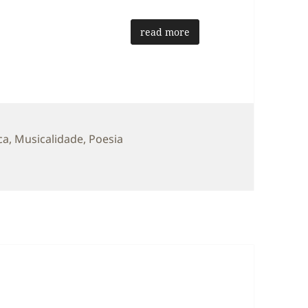
read more
etas
ca
,
Musicalidade
,
Poesia