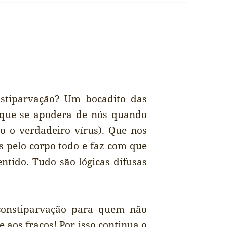
nstiparvação? Um bocadito das
 que se apodera de nós quando
o o verdadeiro vírus). Que nos
s pelo corpo todo e faz com que
ntido. Tudo são lógicas difusas
constiparvação para quem não
 aos fracos! Por isso continua o