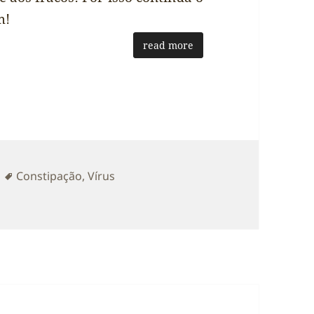
m!
read more
Etiquetas
Constipação
,
Vírus