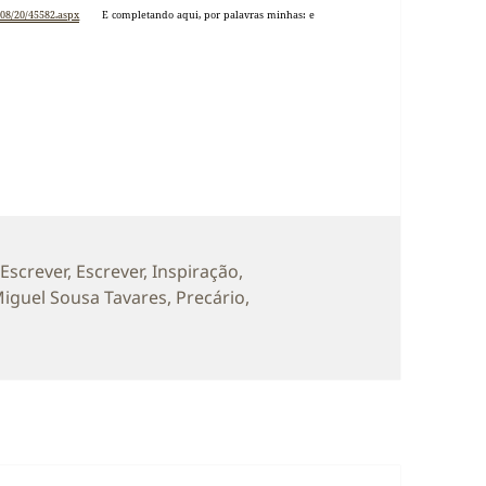
/08/20/45582.aspx
E completando aqui, por palavras minhas: e
rias
 Escrever
,
Escrever
,
Inspiração
,
iguel Sousa Tavares
,
Precário
,
ário?!