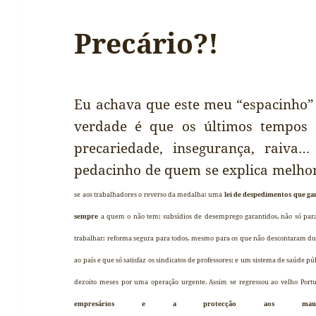
Precário?!
Eu achava que este meu “espacinho” n
verdade é que os últimos tempos
precariedade, insegurança, raiva
pedacinho de quem se explica melho
se aos trabalhadores o reverso da medalha: uma
lei de despedimentos que ga
sempre
a quem o não tem; subsídios de desemprego garantidos, não só p
trabalhar; reforma segura para todos, mesmo para os que não descontaram du
ao país e que só satisfaz os sindicatos de professores; e um sistema de saúde p
dezoito meses por uma operação urgente. Assim se regressou ao velho Por
empresários e a protecção aos maus t