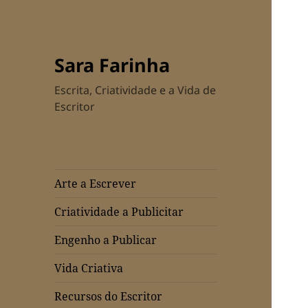
Sara Farinha
Escrita, Criatividade e a Vida de
Escritor
Arte a Escrever
Criatividade a Publicitar
Engenho a Publicar
Vida Criativa
Recursos do Escritor