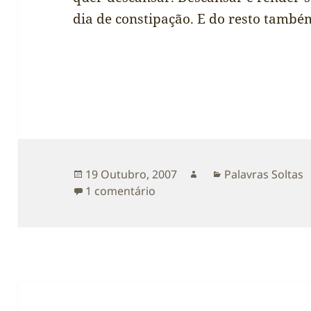
dia de constipação. E do resto també
Publicado
Autor
Categorias
19 Outubro, 2007
Palavras Soltas
a
em É o vírus…
1 comentário