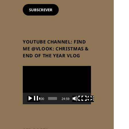
email
SUBSCREVER
YOUTUBE CHANNEL: FIND
ME @VLOOK: CHRISTMAS &
END OF THE YEAR VLOG
Reprodutor
de
vídeo
00:00
24:59