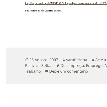
http://expresso.clix.pt/COMUNIDADE/blogs/miguel_sousa_tavares/archive/2007
que sobretudo não valoriza os bons.
Publicado
Autor
Catego
23 Agosto, 2007
sarafarinha
Arte a
a
Etiquetas
Palavras Soltas
Desemprego
,
Emprego
,
M
sobre Prec
Trabalho
Deixe um comentário