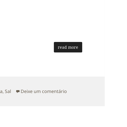
read more
etas
sobre Sal
ia
,
Sal
Deixe um comentário