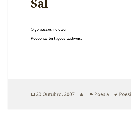
Sal
Oiço passos no calor,
Pequenas tentações audíveis.
Publicado
Autor
Categorias
Etiqu
20 Outubro, 2007
Poesia
Poes
a