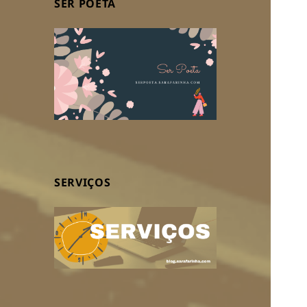
SER POETA
SERVIÇOS