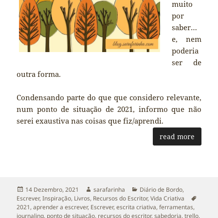
muito
por
saber…
e, nem
poderia
ser de
outra forma.
Condensando parte do que que considero relevante,
num ponto de situação de 2021, informo que não
serei exaustiva nas coisas que fiz/aprendi.
read more
Publicado
Autor
Categorias
14 Dezembro, 2021
sarafarinha
Diário de Bordo
,
a
Etique
Escrever
,
Inspiração
,
Livros
,
Recursos do Escritor
,
Vida Criativa
2021
,
aprender a escrever
,
Escrever
,
escrita criativa
,
ferramentas
,
journaling
,
ponto de situação
,
recursos do escritor
,
sabedoria
,
trello
,