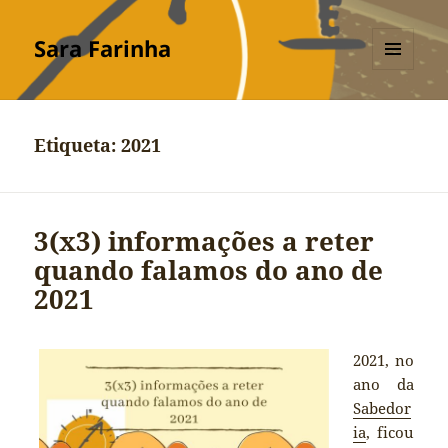
Sara Farinha
MENU
E
WIDGETS
Etiqueta:
2021
3(x3) informações a reter
quando falamos do ano de
2021
2021, no
ano da
Sabedor
ia
, ficou