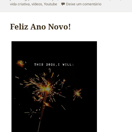
sobre 3(x3) infor
vida criativa
,
vídeos
,
Youtube
Deixe um comentário
Feliz Ano Novo!