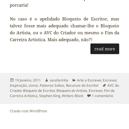
porcaria!
No caso é o apelidado Bloqueio de Escritor, mas
talvez fosse mais adequado chamar-lhe o Bloqueio
do Artista, ou o AVC do Criador ou mesmo o Fim da
Carreira Artística. Mais adequado, não?!
read more
Publicado
Autor
Categorias
19 Janeiro, 2011
sarafarinha
Arte a Escrever
,
Escrever
,
a
Etiquetas
Inspiração
,
Livros
,
Palavras Soltas
,
Recursos do Escritor
AVC do
Criador
,
Bloqueio de Escritor
,
Bloqueio do Artista
,
Escrever
,
Fim da
em Writer
Carreira Artística
,
Stephen King
,
Writers Block
1 comentário
Criado com WordPress