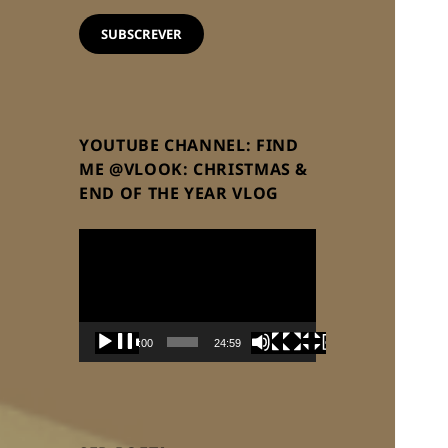
email
SUBSCREVER
YOUTUBE CHANNEL: FIND
ME @VLOOK: CHRISTMAS &
END OF THE YEAR VLOG
Reprodutor
de
vídeo
00:00
24:59