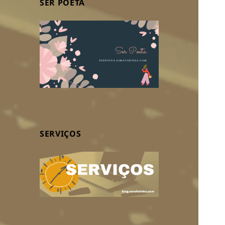
SER POETA
SERVIÇOS