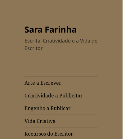
Sara Farinha
Escrita, Criatividade e a Vida de
Escritor
Arte a Escrever
Criatividade a Publicitar
Engenho a Publicar
Vida Criativa
Recursos do Escritor