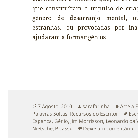
que constituíram o impulso de cria
género de desarranjo mental, o
estranhas, ou provocadas por inad
ajudaram a formar génios.
Publicado
Autor
Categor
7 Agosto, 2010
sarafarinha
Arte a 
a
Eti
Palavras Soltas
,
Recursos do Escritor
Escr
Espanca
,
Génio
,
Jim Morrisson
,
Leonardo da V
s
Nietsche
,
Picasso
Deixe um comentário