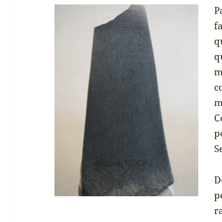
P
f
q
q
m
c
m
C
p
S
D
p
r