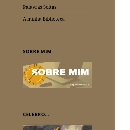
Palavras Soltas
A minha Biblioteca
SOBRE MIM
CELEBRO…