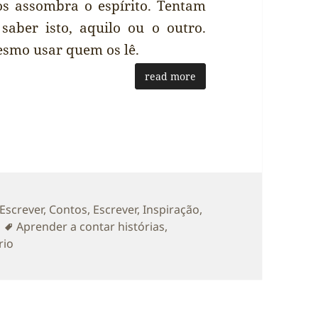
s assombra o espírito. Tentam
aber isto, aquilo ou o outro.
esmo usar quem os lê.
read more
rias
 Escrever
,
Contos
,
Escrever
,
Inspiração
,
Etiquetas
Aprender a contar histórias
,
sobre Aprender a contar histórias
rio