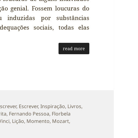
ção genial. Fossem loucuras do
u induzidas por substâncias
equações sociais, todas elas
read more
ias
Escrever
,
Escrever
,
Inspiração
,
Livros
,
quetas
ita
,
Fernando Pessoa
,
Florbela
inci
,
Lição
,
Momento
,
Mozart
,
obre O que faz um génio?