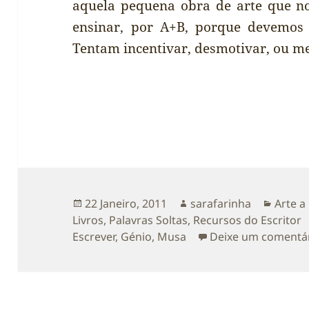
aquela pequena obra de arte que no
ensinar, por A+B, porque devemos s
Tentam incentivar, desmotivar, ou m
Publicado
Autor
Catego
22 Janeiro, 2011
sarafarinha
Arte a
a
Livros
,
Palavras Soltas
,
Recursos do Escritor
Escrever
,
Génio
,
Musa
Deixe um comentá