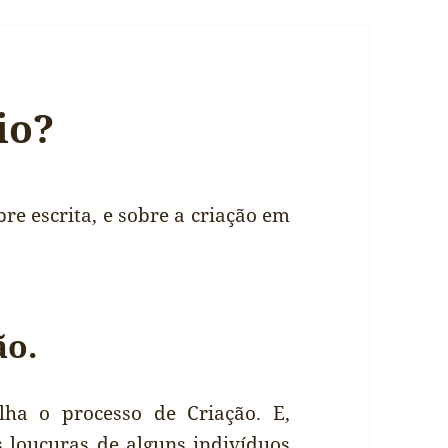
io?
re escrita, e sobre a criação em
ão.
lha o processo de Criação. E,
s loucuras de alguns indivíduos