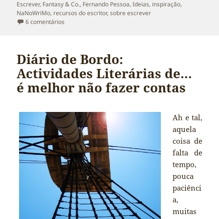
Escrever
,
Fantasy & Co.
,
Fernando Pessoa
,
Ideias
,
inspiração
,
NaNoWriMo
,
recursos do escritor
,
sobre escrever
em Diário de Bordo 2013: Adeus 2013!!! Os meus escrito
6 comentários
Diário de Bordo:
Actividades Literárias de…
é melhor não fazer contas
Ah e tal,
aquela
coisa de
falta de
tempo,
pouca
paciênci
a,
muitas