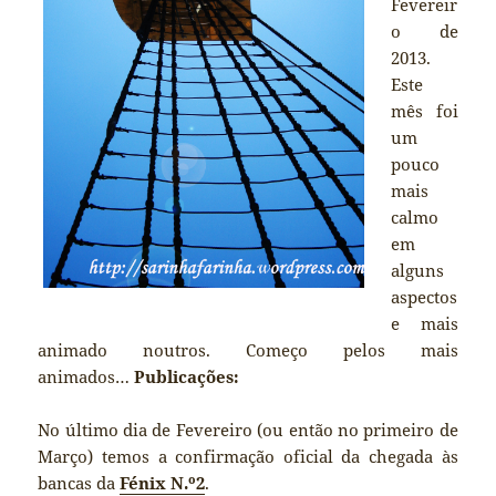
Fevereir
o de
2013.
Este
mês foi
um
pouco
mais
calmo
em
alguns
aspectos
e mais
animado noutros. Começo pelos mais
animados…
Publicações:
No último dia de Fevereiro (ou então no primeiro de
Março) temos a confirmação oficial da chegada às
bancas da
Fénix N.º2
.