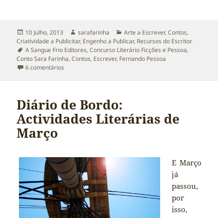
Publicado
Autor
Categorias
10 Julho, 2013
sarafarinha
Arte a Escrever
,
Contos
,
a
Criatividade a Publicitar
,
Engenho a Publicar
,
Recursos do Escritor
Etiquetas
A Sangue Frio Editores
,
Concurso Literário Ficções e Pessoa
,
Conto Sara Farinha
,
Contos
,
Escrever
,
Fernando Pessoa
em Um conto na Antologia ‘Ficções e Pessoa’
6 comentários
Diário de Bordo:
Actividades Literárias de
Março
E Março
já
passou,
por
isso,