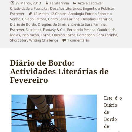
Publicado
Autor
Categorias
29 Março, 2013
sarafarinha
Arte a Escrever
,
a
Criatividade a Publicitar
,
Desafios Literários
,
Engenho a Publicar
,
Etiquetas
Escrever
12 Meses 12 Contos
,
Antologia Entre o Sono e o
Sonho
,
Chiado Editora
,
Conto Sara Farinha
,
Desafios Literários
,
Diário de Bordo
,
Dragões de Simir
,
entrevista Sara Farinha
,
Escrever
,
Facebook
,
Fantasy & Co.
,
Fernando Pessoa
,
Goodreads
,
Ideias
,
inspiração
,
Livros
,
Opinião Livros
,
Percepção
,
Sara Farinha
,
em Diário de Bordo: Activ
Short Story Writing Challenge
1 comentário
Diário de Bordo:
Actividades Literárias de
Fevereiro
Este é o
Diário
de
Bordo
de