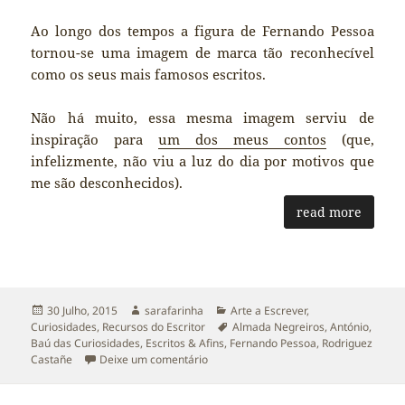
Ao longo dos tempos a figura de Fernando Pessoa
tornou-se uma imagem de marca tão reconhecível
como os seus mais famosos escritos.
Não há muito, essa mesma imagem serviu de
inspiração para
um dos meus contos
(que,
infelizmente, não viu a luz do dia por motivos que
me são desconhecidos).
read more
Publicado
Autor
Categorias
30 Julho, 2015
sarafarinha
Arte a Escrever
,
a
Etiquetas
Curiosidades
,
Recursos do Escritor
Almada Negreiros
,
António
,
Baú das Curiosidades
,
Escritos & Afins
,
Fernando Pessoa
,
Rodriguez
sobre Escritos & Afins: Baú das Curios
Castañe
Deixe um comentário