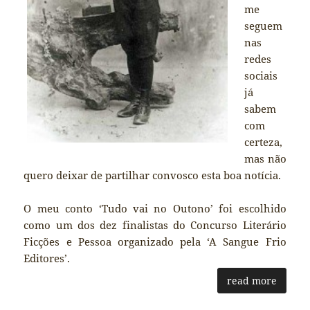
me
seguem
nas
redes
sociais
já
sabem
com
certeza,
mas não
quero deixar de partilhar convosco esta boa notícia.
O meu conto ‘Tudo vai no Outono’ foi escolhido
como um dos dez finalistas do Concurso Literário
Ficções e Pessoa organizado pela ‘A Sangue Frio
Editores’.
read more