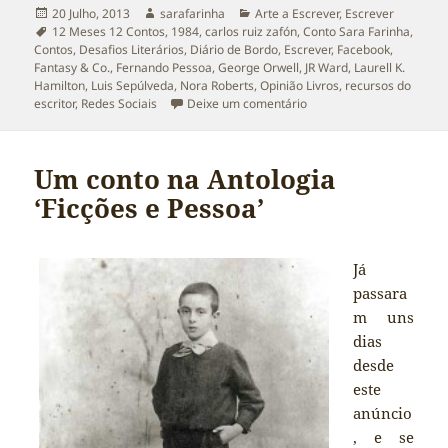
Publicado
Autor
Categorias
20 Julho, 2013
sarafarinha
Arte a Escrever
,
Escrever
a
Etiquetas
12 Meses 12 Contos
,
1984
,
carlos ruiz zafón
,
Conto Sara Farinha
,
Contos
,
Desafios Literários
,
Diário de Bordo
,
Escrever
,
Facebook
,
Fantasy & Co.
,
Fernando Pessoa
,
George Orwell
,
JR Ward
,
Laurell K.
Hamilton
,
Luis Sepúlveda
,
Nora Roberts
,
Opinião Livros
,
recursos do
sobre Diário de Bordo: Ac
escritor
,
Redes Sociais
Deixe um comentário
Um conto na Antologia
‘Ficções e Pessoa’
Já
passara
m uns
dias
desde
este
anúncio
, e se