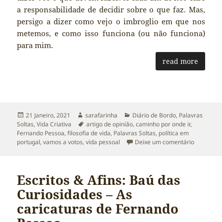
a responsabilidade de decidir sobre o que faz. Mas,
persigo a dizer como vejo o imbroglio em que nos
metemos, e como isso funciona (ou não funciona)
para mim.
read more
Publicado
Autor
Categorias
21 Janeiro, 2021
sarafarinha
Diário de Bordo
,
Palavras
a
Etiquetas
Soltas
,
Vida Criativa
artigo de opinião
,
caminho por onde ir
,
Fernando Pessoa
,
filosofia de vida
,
Palavras Soltas
,
política em
sobre Pal
portugal
,
vamos a votos
,
vida pessoal
Deixe um comentário
Escritos & Afins: Baú das
Curiosidades – As
caricaturas de Fernando