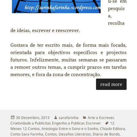
u-se em
pesquis
a,
recolha
de ideias, escrever e reescrever.
Gostava de ter escrito mais, de forma mais focada,
orientada para objectivos específicos e projectos
futuros. Infelizmente, muitas semanas se passaram
a remoer outros temas, a cumprir prazos em tarefas
menores, e fora da zona de concentração.
read more
Publicado
Autor
Categorias
30 Dezembro, 2013
sarafarinha
Arte a Escrever
,
a
Etiquetas
Criatividade a Publicitar
,
Engenho a Publicar
,
Escrever
12
Meses 12 Contos
,
Antologia Entre o Sono e o Sonho
,
Chiado Editora
,
Conto Sara Farinha
,
Contos
,
Desafios Literários
,
Diário de Bordo
,