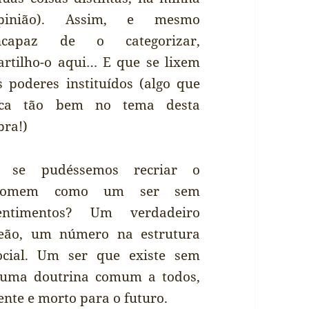
pinião). Assim, e mesmo
ncapaz de o categorizar,
artilho-o aqui… E que se lixem
s poderes instituídos (algo que
ica tão bem no tema desta
bra!)
 se pudéssemos recriar o
omem como um ser sem
entimentos? Um verdadeiro
eão, um número na estrutura
ocial. Um ser que existe sem
a uma doutrina comum a todos,
ente e morto para o futuro.