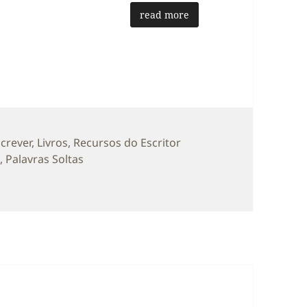
read more
as
screver
,
Livros
,
Recursos do Escritor
s
,
Palavras Soltas
 Orwell