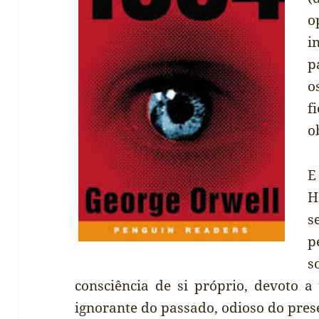
o
i
p
o
f
o
E
H
s
p
s
consciência de si próprio, devoto 
ignorante do passado, odioso do pres