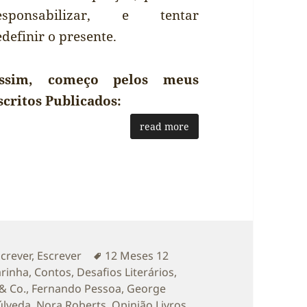
esponsabilizar, e tentar
edefinir o presente.
ssim, começo pelos meus
scritos Publicados:
read more
as
Etiquetas
screver
,
Escrever
12 Meses 12
arinha
,
Contos
,
Desafios Literários
,
& Co.
,
Fernando Pessoa
,
George
úlveda
,
Nora Roberts
,
Opinião Livros
,