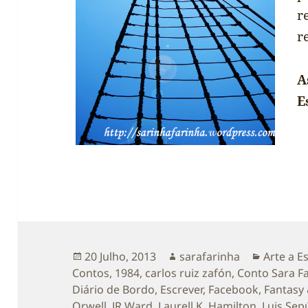
r
r
A
E
Publicado
Autor
Categori
20 Julho, 2013
sarafarinha
Arte a E
a
Contos
,
1984
,
carlos ruiz zafón
,
Conto Sara F
Diário de Bordo
,
Escrever
,
Facebook
,
Fantasy 
Orwell
,
JR Ward
,
Laurell K. Hamilton
,
Luis Sep