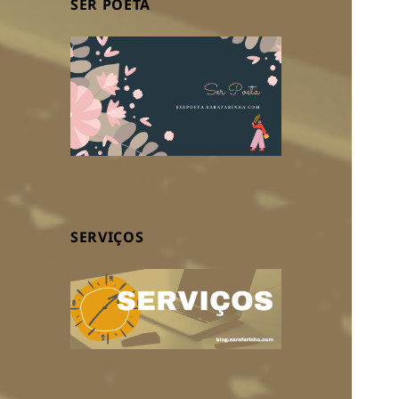
SER POETA
SERVIÇOS