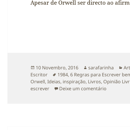
Apesar de Orwell ser directo ao afirm
Publicado
Autor
Ca
10 Novembro, 2016
sarafarinha
Ar
a
Etiquetas
Escritor
1984
,
6 Regras para Escrever be
Orwell
,
Ideias
,
inspiração
,
Livros
,
Opinião Liv
sobre Recu
escrever
Deixe um comentário