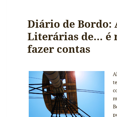
Diário de Bordo: 
Literárias de… é
fazer contas
A
t
c
m
B
p