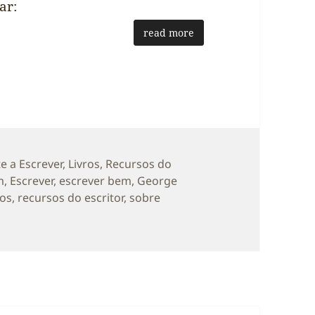
ar:
read more
tegorias
te a Escrever
,
Livros
,
Recursos do
m
,
Escrever
,
escrever bem
,
George
ros
,
recursos do escritor
,
sobre
rsos do Escritor: 6 Regras para Escrever bem por George 