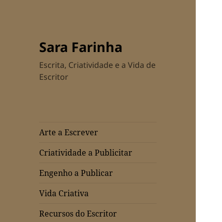
Sara Farinha
Escrita, Criatividade e a Vida de
Escritor
Arte a Escrever
Criatividade a Publicitar
Engenho a Publicar
Vida Criativa
Recursos do Escritor