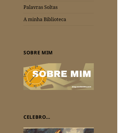
Palavras Soltas
A minha Biblioteca
SOBRE MIM
CELEBRO…