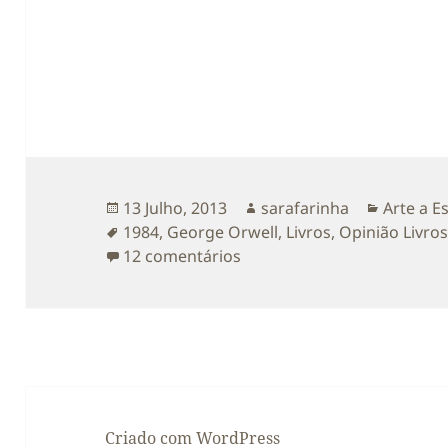
Publicado
Autor
Categori
13 Julho, 2013
sarafarinha
Arte a E
a
Etiquetas
1984
,
George Orwell
,
Livros
,
Opinião Livro
em Sobre “1984” de George
12 comentários
Criado com WordPress