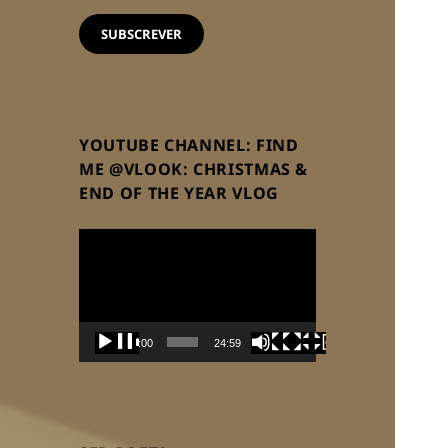
email
SUBSCREVER
YOUTUBE CHANNEL: FIND
ME @VLOOK: CHRISTMAS &
END OF THE YEAR VLOG
Reprodutor
de
vídeo
00:00
24:59