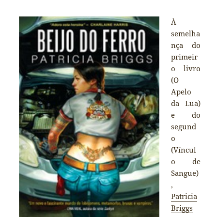
À
semelha
nça do
primeir
o livro
(O
Apelo
da Lua)
e do
segund
o
(Víncul
o de
Sangue)
,
Patricia
Briggs