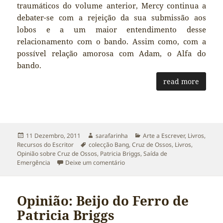
traumáticos do volume anterior, Mercy continua a
debater-se com a rejeição da sua submissão aos
lobos e a um maior entendimento desse
relacionamento com o bando. Assim como, com a
possível relação amorosa com Adam, o Alfa do
bando.
read more
Publicado
Autor
Categorias
11 Dezembro, 2011
sarafarinha
Arte a Escrever
,
Livros
,
a
Etiquetas
Recursos do Escritor
colecção Bang
,
Cruz de Ossos
,
Livros
,
Opinião sobre Cruz de Ossos
,
Patricia Briggs
,
Saída de
sobre Opinião: ‘Cruz de Ossos’ de P
Emergência
Deixe um comentário
Opinião: Beijo do Ferro de
Patricia Briggs