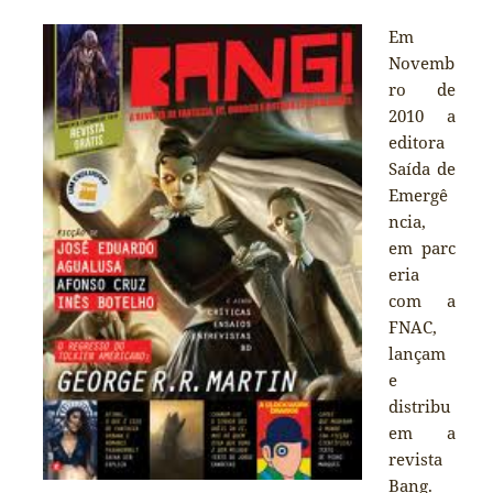
Em
Novemb
ro de
2010 a
editora
Saída de
Emergê
ncia,
em parc
eria
com a
FNAC,
lançam
e
distribu
em a
revista
Bang.