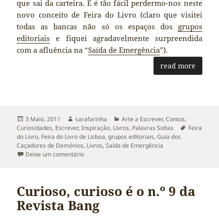
que sai da carteira. E é tão fácil perdermo-nos neste
novo conceito de Feira do Livro (claro que visitei
todas as bancas não só os espaços dos
grupos
editoriais
e fiquei agradavelmente surpreendida
com a afluência na “
Saída de Emergência
”).
read more
Publicado
Autor
Categorias
3 Maio, 2011
sarafarinha
Arte a Escrever
,
Contos
,
a
Etiquetas
Curiosidades
,
Escrever
,
Inspiração
,
Livros
,
Palavras Soltas
Feira
do Livro
,
Feira do Livro de Lisboa
,
grupos editoriais
,
Guia dos
Caçadores de Demónios
,
Livros
,
Saída de Emergência
sobre Feira do Livro de Lisboa. Nem a chuva resi
Deixe um comentário
Curioso, curioso é o n.º 9 da
Revista Bang