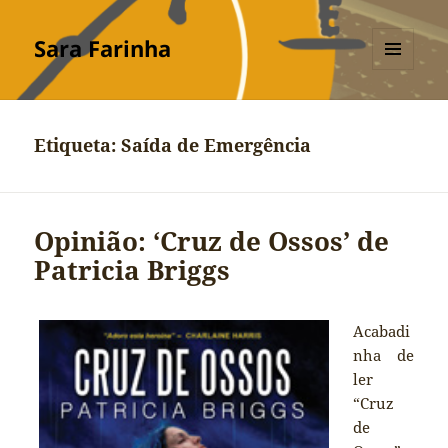
Sara Farinha
MENU
E
WIDGETS
Etiqueta:
Saída de Emergência
Opinião: ‘Cruz de Ossos’ de
Patricia Briggs
Acabadi
nha de
ler
“Cruz
de