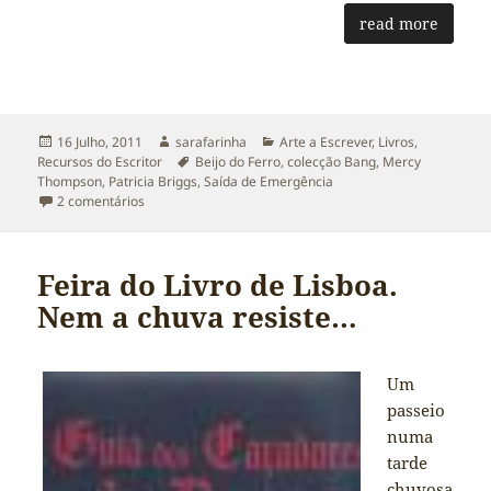
read more
Publicado
Autor
Categorias
16 Julho, 2011
sarafarinha
Arte a Escrever
,
Livros
,
a
Etiquetas
Recursos do Escritor
Beijo do Ferro
,
colecção Bang
,
Mercy
Thompson
,
Patricia Briggs
,
Saída de Emergência
em Opinião: Beijo do Ferro de Patricia Briggs
2 comentários
Feira do Livro de Lisboa.
Nem a chuva resiste…
Um
passeio
numa
tarde
chuvosa