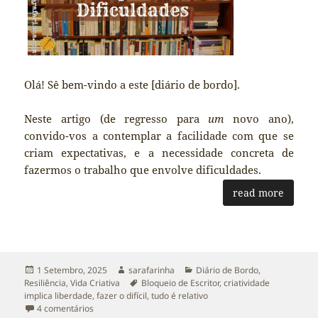
Olá! Sê bem-vindo a este [diário de bordo].
Neste artigo (de regresso para
um
novo ano),
convido-vos a contemplar a facilidade com que se
criam expectativas, e a necessidade concreta de
fazermos o trabalho que envolve dificuldades.
read more
Publicado
Autor
Categorias
1 Setembro, 2025
sarafarinha
Diário de Bordo
,
a
Etiquetas
Resiliência
,
Vida Criativa
Bloqueio de Escritor
,
criatividade
implica liberdade
,
fazer o difícil
,
tudo é relativo
em Expectativas, Trabalho e Superar Dificuldades.
4 comentários