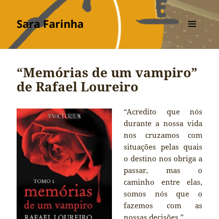
Sara Farinha
MENU
E
WIDGETS
“Memórias de um vampiro”
de Rafael Loureiro
“Acredito que nós
durante a nossa vida
nos cruzamos com
situações pelas quais
o destino nos obriga a
passar, mas o
caminho entre elas,
somos nós que o
fazemos com as
nossas decisões.”