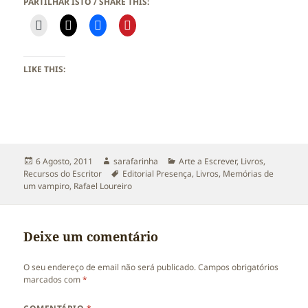
PARTILHAR ISTO / SHARE THIS:
LIKE THIS:
Publicado
Autor
Categorias
6 Agosto, 2011
sarafarinha
Arte a Escrever
,
Livros
,
a
Etiquetas
Recursos do Escritor
Editorial Presença
,
Livros
,
Memórias de
um vampiro
,
Rafael Loureiro
Deixe um comentário
O seu endereço de email não será publicado.
Campos obrigatórios
marcados com
*