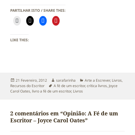
PARTILHAR ISTO / SHARE THIS:
LIKE THIS:
Publicado
Autor
Categorias
21 Fevereiro, 2012
sarafarinha
Arte a Escrever
,
Livros
,
a
Etiquetas
Recursos do Escritor
A fé de um escritor
,
crítica livros
,
Joyce
Carol Oates
,
livro a fé de um escritor
,
Livros
2 comentários em “Opinião: A Fé de um
Escritor – Joyce Carol Oates”