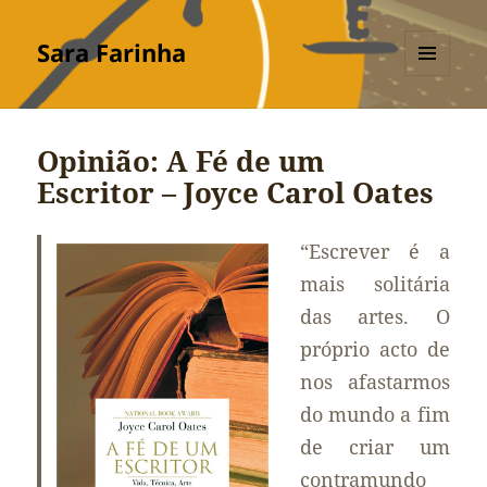
Sara Farinha
MENU
E
WIDGETS
Opinião: A Fé de um
Escritor – Joyce Carol Oates
“Escrever é a
mais solitária
das artes. O
próprio acto de
nos afastarmos
do mundo a fim
de criar um
contramundo