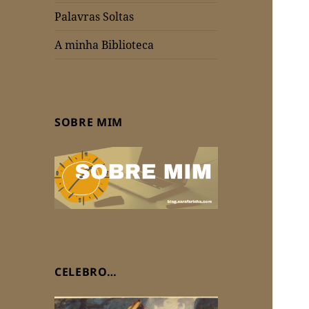
Palavras Soltas
A minha Biblioteca
SOBRE MIM
CELEBRO…