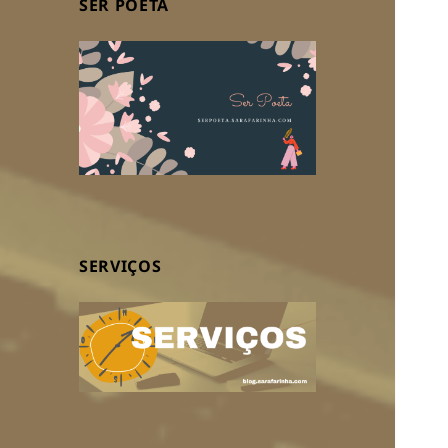
SER POETA
SERVIÇOS