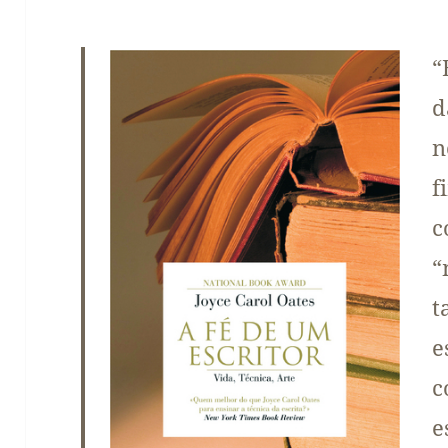
“
d
n
c
“
t