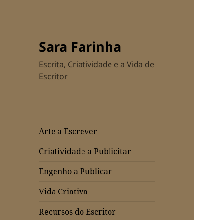
Sara Farinha
Escrita, Criatividade e a Vida de
Escritor
Arte a Escrever
Criatividade a Publicitar
Engenho a Publicar
Vida Criativa
Recursos do Escritor