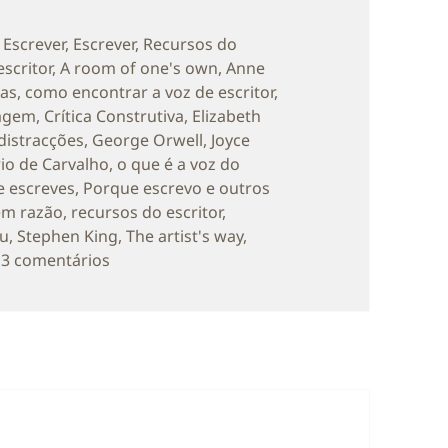
orias
 Escrever
,
Escrever
,
Recursos do
escritor
,
A room of one's own
,
Anne
tas
,
como encontrar a voz de escritor
,
agem
,
Crítica Construtiva
,
Elizabeth
distracções
,
George Orwell
,
Joyce
io de Carvalho
,
o que é a voz do
 escreves
,
Porque escrevo e outros
em razão
,
recursos do escritor
,
tu
,
Stephen King
,
The artist's way
,
em Voz de Escritor em 9 Actos
3 comentários