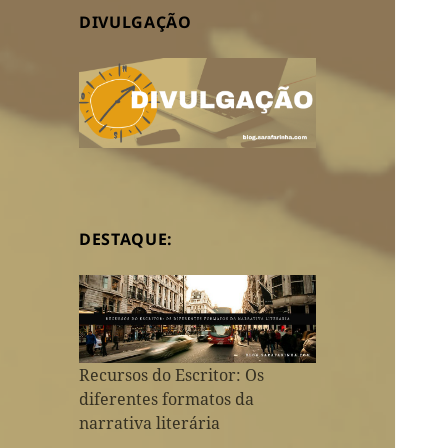
DIVULGAÇÃO
DESTAQUE:
Recursos do Escritor: Os
diferentes formatos da
narrativa literária