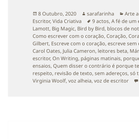
Publicado
Autor
Categ
8 Outubro, 2020
sarafarinha
Arte a
a
Etiquetas
Escritor
,
Vida Criativa
9 actos
,
A fé de um 
Lamott
,
Big Magic
,
Bird by Bird
,
blocos de no
Como escrever com o coração
,
Coração
,
Cor
Gilbert
,
Escreve com o coração
,
escreve sem 
Carol Oates
,
Julia Cameron
,
leitores beta
,
Már
escritor
,
On Writing
,
páginas matinais
,
porque
ensaios
,
Quem disser o contrário é porque t
respeito
,
revisão de texto
,
sem adereços
,
só 
Virginia Woolf
,
voz alheia
,
voz de escritor