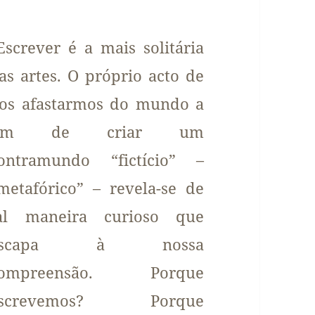
Escrever é a mais solitária
as artes. O próprio acto de
os afastarmos do mundo a
fim de criar um
ontramundo “fictício” –
metafórico” – revela-se de
al maneira curioso que
escapa à nossa
compreensão. Porque
escrevemos? Porque