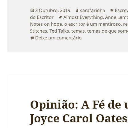
Publicado
Autor
Categ
3 Outubro, 2019
sarafarinha
Escre
a
Etiquetas
do Escritor
Almost Everything
,
Anne Lamo
Notes on hope
,
o escritor é um mentiroso
,
re
Stitches
,
Ted Talks
,
temas
,
temas de que somo
sobre Opinião: ‘Almo
Deixe um comentário
Opinião: A Fé de 
Joyce Carol Oates