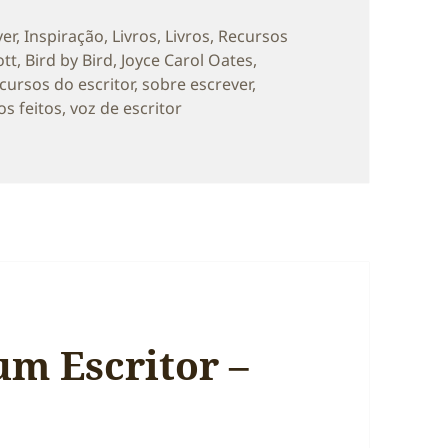
orias
ver
,
Inspiração
,
Livros
,
Livros
,
Recursos
tt
,
Bird by Bird
,
Joyce Carol Oates
,
cursos do escritor
,
sobre escrever
,
s feitos
,
voz de escritor
st Everything’ de Anne Lamott
um Escritor –