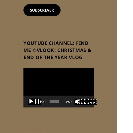
email
SUBSCREVER
YOUTUBE CHANNEL: FIND
ME @VLOOK: CHRISTMAS &
END OF THE YEAR VLOG
Reprodutor
de
vídeo
00:00
24:59