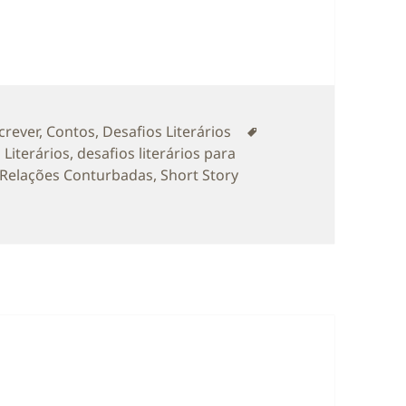
as
Etiquetas
crever
,
Contos
,
Desafios Literários
 Literários
,
desafios literários para
Relações Conturbadas
,
Short Story