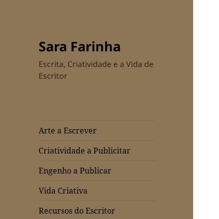
Sara Farinha
Escrita, Criatividade e a Vida de
Escritor
Arte a Escrever
Criatividade a Publicitar
Engenho a Publicar
Vida Criativa
Recursos do Escritor