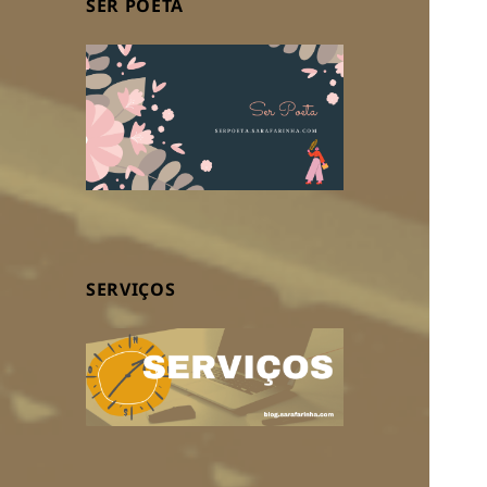
SER POETA
SERVIÇOS