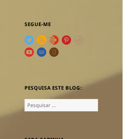
SEGUE-ME
PESQUISA ESTE BLOG:
Pesquisar
por: