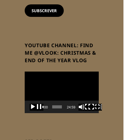
email
SUBSCREVER
YOUTUBE CHANNEL: FIND
ME @VLOOK: CHRISTMAS &
END OF THE YEAR VLOG
Reprodutor
de
vídeo
00:00
24:59