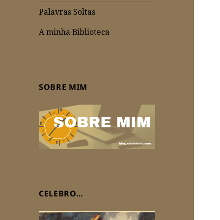
Palavras Soltas
A minha Biblioteca
SOBRE MIM
CELEBRO…