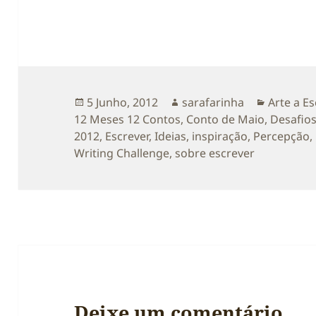
Publicado
Autor
Categori
5 Junho, 2012
sarafarinha
Arte a Es
a
12 Meses 12 Contos
,
Conto de Maio
,
Desafios
2012
,
Escrever
,
Ideias
,
inspiração
,
Percepção
,
Writing Challenge
,
sobre escrever
Deixe um comentário