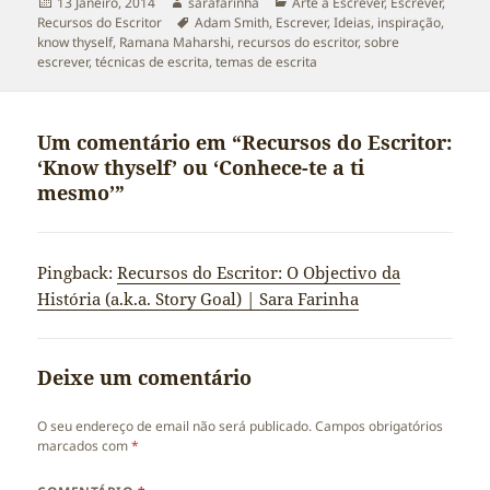
Publicado
Autor
Categorias
13 Janeiro, 2014
sarafarinha
Arte a Escrever
,
Escrever
,
a
Etiquetas
Recursos do Escritor
Adam Smith
,
Escrever
,
Ideias
,
inspiração
,
know thyself
,
Ramana Maharshi
,
recursos do escritor
,
sobre
escrever
,
técnicas de escrita
,
temas de escrita
Um comentário em “Recursos do Escritor:
‘Know thyself’ ou ‘Conhece-te a ti
mesmo’”
Pingback:
Recursos do Escritor: O Objectivo da
História (a.k.a. Story Goal) | Sara Farinha
Deixe um comentário
O seu endereço de email não será publicado.
Campos obrigatórios
marcados com
*