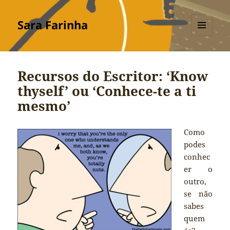
Sara Farinha
MENU
E
WIDGETS
Recursos do Escritor: ‘Know
thyself’ ou ‘Conhece-te a ti
mesmo’
Como
podes
conhec
er o
outro,
se não
sabes
quem