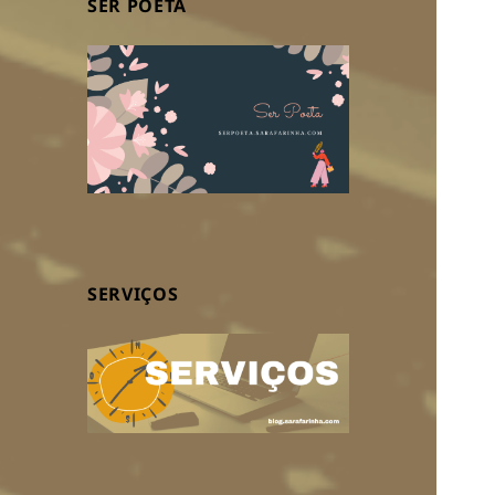
SER POETA
SERVIÇOS