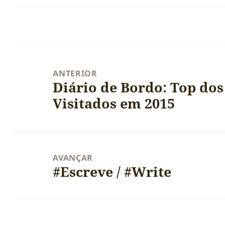
Navegação
de
ANTERIOR
Diário de Bordo: Top dos
artigos
Artigo
Visitados em 2015
anterior:
AVANÇAR
#Escreve / #Write
Artigo
seguinte: