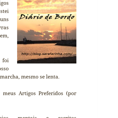
igos
stei
guns
vras
bem,
foi
osso
 marcha, mesmo se lenta.
 meus Artigos Preferidos (por