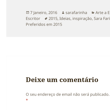
Publicado
Autor
Categor
7 Janeiro, 2016
sarafarinha
Arte a 
a
Etiquetas
Escritor
2015
,
Ideias
,
inspiração
,
Sara Far
Preferidos em 2015
Deixe um comentário
O seu endereço de email não será publicado.
*