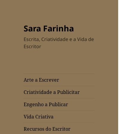
Sara Farinha
Escrita, Criatividade e a Vida de
Escritor
Arte a Escrever
Criatividade a Publicitar
Engenho a Publicar
Vida Criativa
Recursos do Escritor