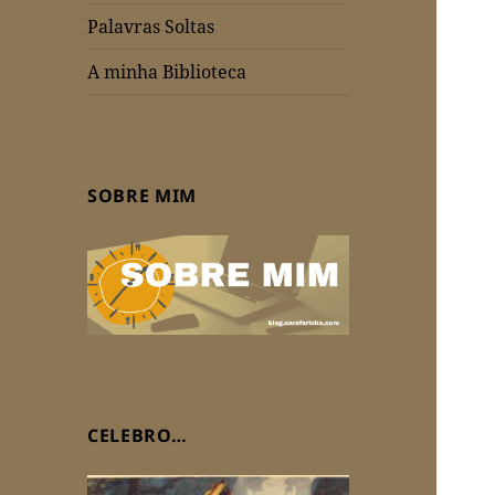
Palavras Soltas
A minha Biblioteca
SOBRE MIM
CELEBRO…