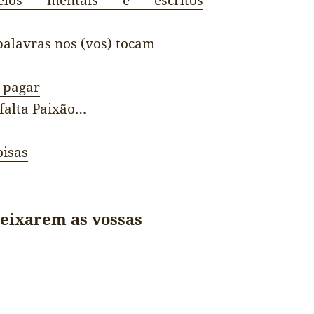
eios mentais e escritos
palavras nos (vos) tocam
a pagar
 falta Paixão…
oisas
 deixarem as vossas