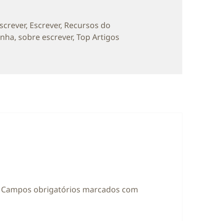
ias
Escrever
,
Escrever
,
Recursos do
inha
,
sobre escrever
,
Top Artigos
Campos obrigatórios marcados com