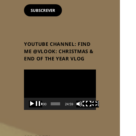
email
SUBSCREVER
YOUTUBE CHANNEL: FIND
ME @VLOOK: CHRISTMAS &
END OF THE YEAR VLOG
Reprodutor
de
vídeo
00:00
24:59