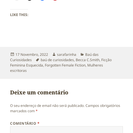
LIKE THIS:
Publicado
Autor
Categorias
17 Novembro, 2022
sarafarinha
Baú das
a
Etiquetas
Curiosidades
baú de curiosidades
,
Becca C.Smith
,
Ficção
Feminina Esquecida
,
Forgotten Female Fiction
,
Mulheres
escritoras
Deixe um comentário
O seu endereço de email não será publicado.
Campos obrigatórios
marcados com
*
COMENTÁRIO
*