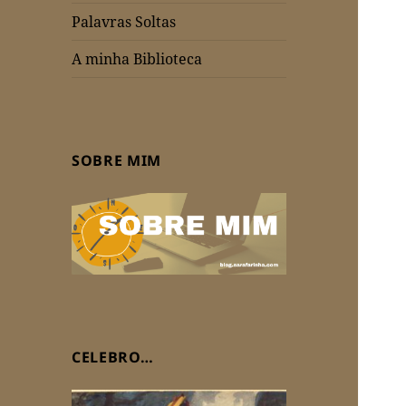
Palavras Soltas
A minha Biblioteca
SOBRE MIM
CELEBRO…