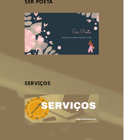
SER POETA
SERVIÇOS