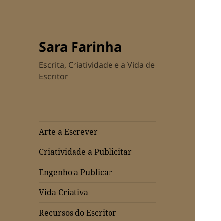
Sara Farinha
Escrita, Criatividade e a Vida de
Escritor
Arte a Escrever
Criatividade a Publicitar
Engenho a Publicar
Vida Criativa
Recursos do Escritor