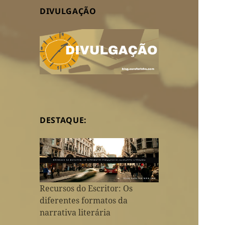
DIVULGAÇÃO
DESTAQUE:
Recursos do Escritor: Os
diferentes formatos da
narrativa literária