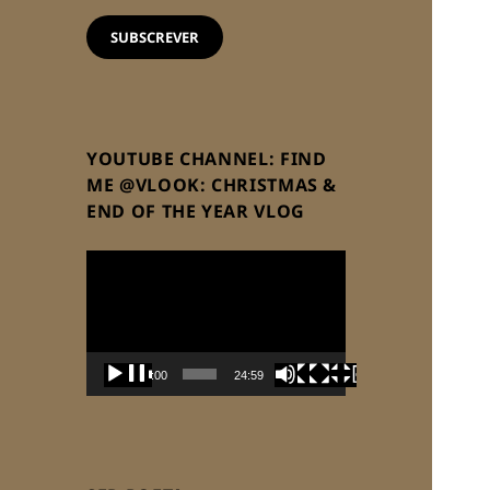
email
SUBSCREVER
YOUTUBE CHANNEL: FIND
ME @VLOOK: CHRISTMAS &
END OF THE YEAR VLOG
Reprodutor
de
vídeo
00:00
24:59