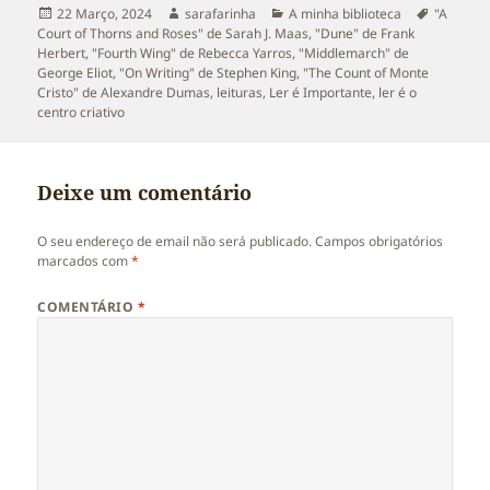
Publicado
Autor
Categorias
Etiqueta
22 Março, 2024
sarafarinha
A minha biblioteca
"A
a
Court of Thorns and Roses" de Sarah J. Maas
,
"Dune" de Frank
Herbert
,
"Fourth Wing" de Rebecca Yarros
,
"Middlemarch" de
George Eliot
,
"On Writing" de Stephen King
,
"The Count of Monte
Cristo" de Alexandre Dumas
,
leituras
,
Ler é Importante
,
ler é o
centro criativo
Deixe um comentário
O seu endereço de email não será publicado.
Campos obrigatórios
marcados com
*
COMENTÁRIO
*