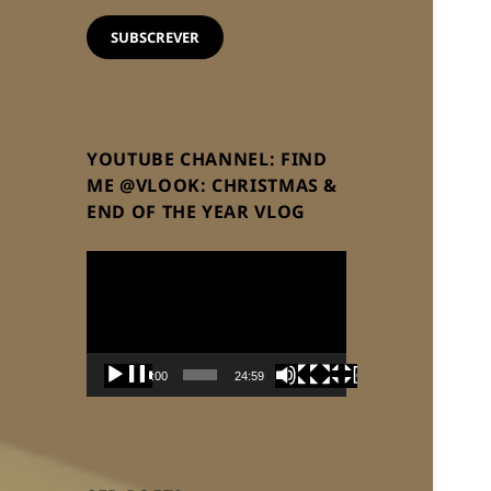
email
SUBSCREVER
YOUTUBE CHANNEL: FIND
ME @VLOOK: CHRISTMAS &
END OF THE YEAR VLOG
Reprodutor
de
vídeo
00:00
24:59