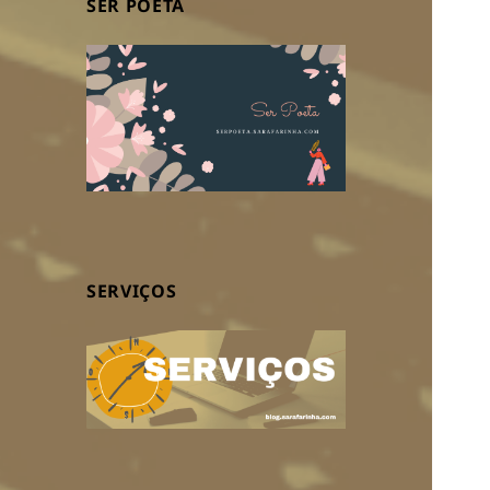
SER POETA
SERVIÇOS