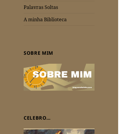
Palavras Soltas
A minha Biblioteca
SOBRE MIM
CELEBRO…