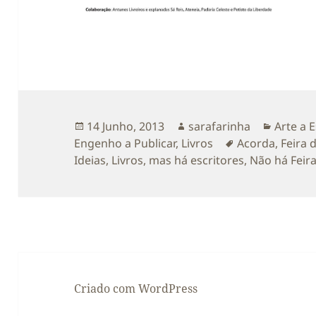
Publicado
Autor
Categor
14 Junho, 2013
sarafarinha
Arte a 
a
Etiquetas
Engenho a Publicar
,
Livros
Acorda
,
Feira 
Ideias
,
Livros
,
mas há escritores
,
Não há Feir
Criado com WordPress