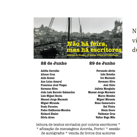
N
v
d