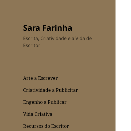
Sara Farinha
Escrita, Criatividade e a Vida de
Escritor
Arte a Escrever
Criatividade a Publicitar
Engenho a Publicar
Vida Criativa
Recursos do Escritor