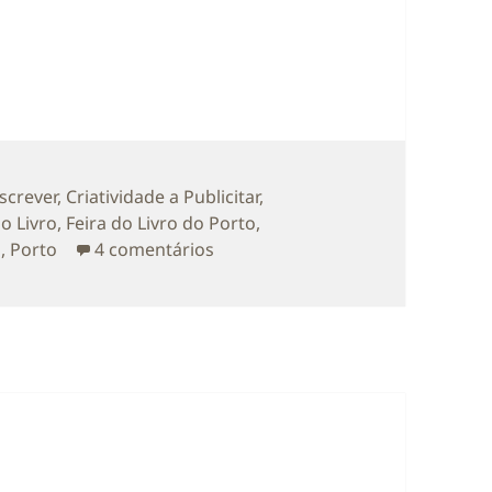
ias
Escrever
,
Criatividade a Publicitar
,
do Livro
,
Feira do Livro do Porto
,
em Divulgação: ‘Não há Feira, mas
a
,
Porto
4 comentários