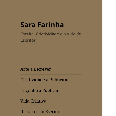
Sara Farinha
Escrita, Criatividade e a Vida de
Escritor
Arte a Escrever
Criatividade a Publicitar
Engenho a Publicar
Vida Criativa
Recursos do Escritor