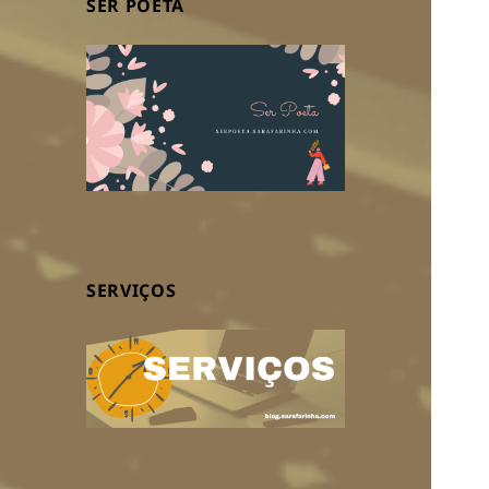
SER POETA
SERVIÇOS