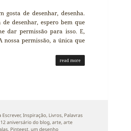
 gosta de desenhar, desenha.
 de desenhar, espero bem que
e dar permissão para isso. E,
A nossa permissão, a única que
read more
orias
a Escrever
,
Inspiração
,
Livros
,
Palavras
Etiquetas
12 aniversário do blog
,
arte
,
arte
las
,
Pinteest
,
um desenho