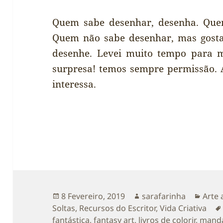
Quem sabe desenhar, desenha. Quem
Quem não sabe desenhar, mas gosta
desenhe. Levei muito tempo para m
surpresa! temos sempre permissão. 
interessa.
Publicado
Autor
Categ
8 Fevereiro, 2019
sarafarinha
Arte 
a
Soltas
,
Recursos do Escritor
,
Vida Criativa
fantástica
,
fantasy art
,
livros de colorir
,
manda