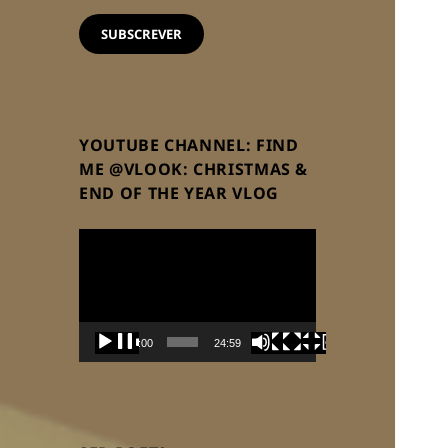
email
SUBSCREVER
YOUTUBE CHANNEL: FIND
ME @VLOOK: CHRISTMAS &
END OF THE YEAR VLOG
Reprodutor
de
vídeo
00:00
24:59